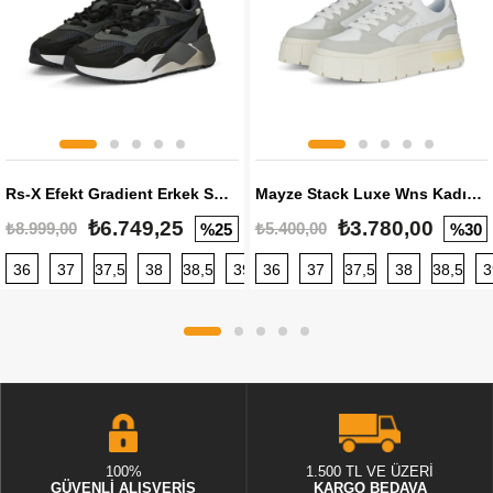
Rs-X Efekt Gradient Erkek Sneaker
Mayze Stack Luxe Wns Kadın Sneaker
₺6.749,25
₺3.780,00
₺8.999,00
₺5.400,00
%25
%30
36
37
37,5
38
38,5
39
36
40
37
40,5
37,5
41
38
42
38,5
42,5
3
100%
1.500 TL VE ÜZERİ
GÜVENLİ ALIŞVERİŞ
KARGO BEDAVA