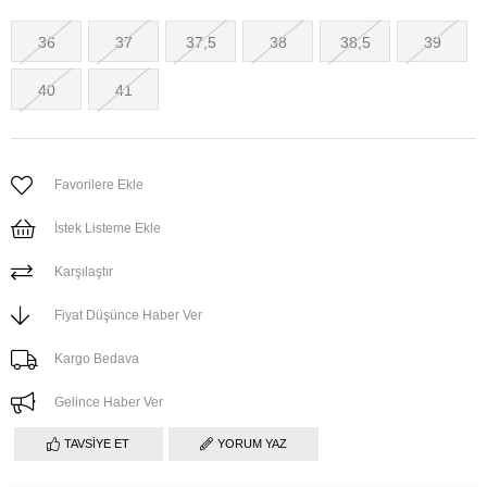
36
37
37,5
38
38,5
39
40
41
Favorilere Ekle
İstek Listeme Ekle
Karşılaştır
Fiyat Düşünce Haber Ver
Kargo Bedava
Gelince Haber Ver
TAVSIYE ET
YORUM YAZ