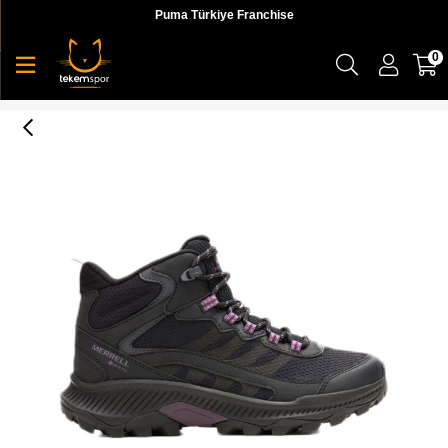
Puma Türkiye Franchise
0
Merrell Speed Strike 2 Mid Gtx Kadın Bot