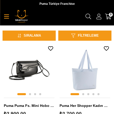
Puma Türkiye Franchise
0
Omuz Çantası
SIRALAMA
FILTRELEME
Puma Puma Fs. Mini Hobo Bag Kadın Omuz Çantası
Puma Her Shopper Kadın Omuz Çantası
₺2.900,00
₺2.700,00