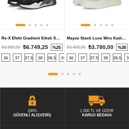
Rs-X Efekt Gradient Erkek Sneaker
Mayze Stack Luxe Wns Kadın Sneaker
₺6.749,25
₺3.780,00
₺8.999,00
₺5.400,00
%25
%30
36
37
37,5
38
38,5
39
36
40
37
40,5
37,5
41
38
42
38,5
42,5
3
100%
1.500 TL VE ÜZERİ
GÜVENLİ ALIŞVERİŞ
KARGO BEDAVA