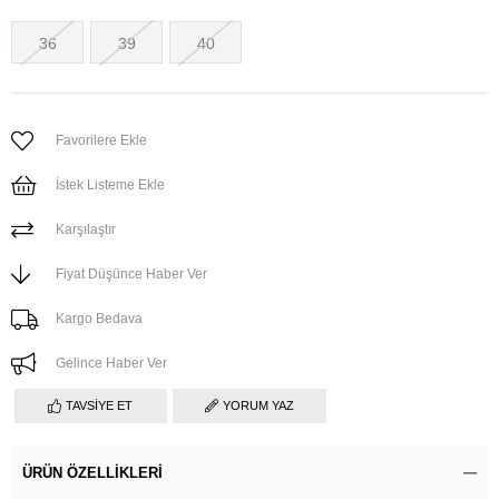
36
39
40
Favorilere Ekle
İstek Listeme Ekle
Karşılaştır
Fiyat Düşünce Haber Ver
Kargo Bedava
Gelince Haber Ver
TAVSIYE ET
YORUM YAZ
ÜRÜN ÖZELLIKLERI