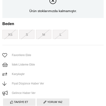
Ürün stoklarımızda kalmamıştır.
Beden
XS
S
M
L
Favorilere Ekle
İstek Listeme Ekle
Karşılaştır
Fiyat Düşünce Haber Ver
Gelince Haber Ver
TAVSIYE ET
YORUM YAZ