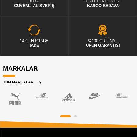
100%
1.500 TL VE ÜZERİ
GÜVENLİ ALIŞVERİŞ
KARGO BEDAVA
14 GÜN İÇİNDE
%100 ORİJİNAL
İADE
ÜRÜN GARANTİSİ
MARKALAR
TÜM MARKALAR