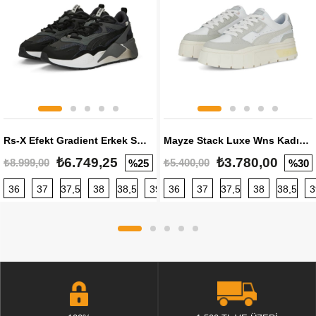
Rs-X Efekt Gradient Erkek Sneaker
Mayze Stack Luxe Wns Kadın Sneaker
₺6.749,25
₺3.780,00
₺8.999,00
₺5.400,00
%25
%30
36
37
37,5
38
38,5
39
36
40
37
40,5
37,5
41
38
42
38,5
42,5
3