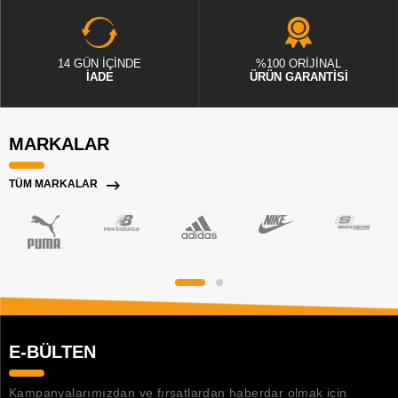
14 GÜN İÇİNDE
%100 ORİJİNAL
İADE
ÜRÜN GARANTİSİ
MARKALAR
TÜM MARKALAR
E-BÜLTEN
Kampanyalarımızdan ve fırsatlardan haberdar olmak için