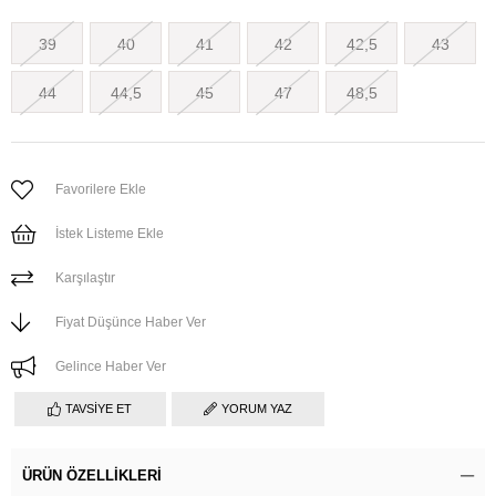
39
40
41
42
42,5
43
44
44,5
45
47
48,5
Favorilere Ekle
İstek Listeme Ekle
Karşılaştır
Fiyat Düşünce Haber Ver
Gelince Haber Ver
TAVSIYE ET
YORUM YAZ
ÜRÜN ÖZELLIKLERI