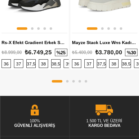
Rs-X Efekt Gradient Erkek Sneaker
Mayze Stack Luxe Wns Kadın Sneaker
₺6.749,25
₺3.780,00
₺8.999,00
₺5.400,00
%25
%30
36
37
37,5
38
38,5
39
36
40
37
40,5
37,5
41
38
42
38,5
42,5
3
100%
1.500 TL VE ÜZERİ
GÜVENLİ ALIŞVERİŞ
KARGO BEDAVA