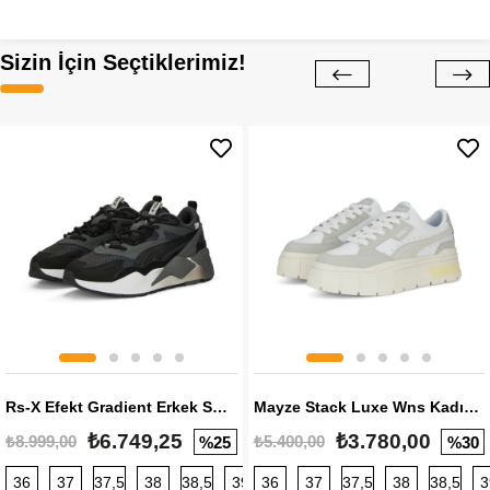
Sizin İçin Seçtiklerimiz!
Rs-X Efekt Gradient Erkek Sneaker
Mayze Stack Luxe Wns Kadın Sneaker
₺6.749,25
₺3.780,00
₺8.999,00
₺5.400,00
%25
%30
36
37
37,5
38
38,5
39
36
40
37
40,5
37,5
41
38
42
38,5
42,5
3