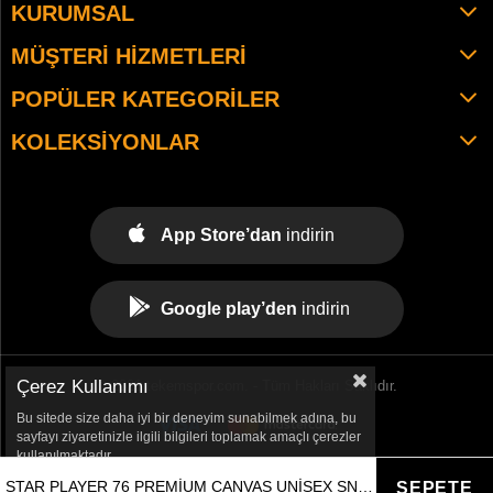
KURUMSAL
MÜŞTERI HIZMETLERI
POPÜLER KATEGORILER
KOLEKSIYONLAR
App Store’dan
indirin
Google play’den
indirin
Çerez Kullanımı
© 2021 tekemspor.com. - Tüm Hakları Saklıdır.
Bu sitede size daha iyi bir deneyim sunabilmek adına, bu
sayfayı ziyaretinizle ilgili bilgileri toplamak amaçlı çerezler
kullanılmaktadır.
STAR PLAYER 76 PREMIUM CANVAS UNISEX SNEAKER