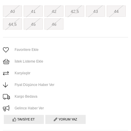
40
41
42
42,5
43
44
44,5
45
46
Favorilere Ekle
İstek Listeme Ekle
Karşılaştır
Fiyat Düşünce Haber Ver
Kargo Bedava
Gelince Haber Ver
TAVSIYE ET
YORUM YAZ