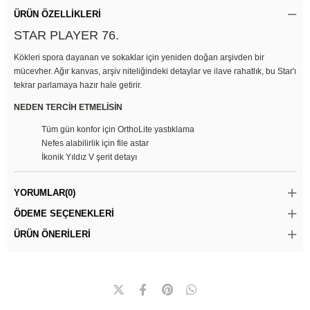
ÜRÜN ÖZELLIKLERI
STAR PLAYER 76.
Kökleri spora dayanan ve sokaklar için yeniden doğan arşivden bir
mücevher. Ağır kanvas, arşiv niteliğindeki detaylar ve ilave rahatlık, bu Star'ı
tekrar parlamaya hazır hale getirir.
NEDEN TERCİH ETMELİSİN
Tüm gün konfor için OrthoLite yastıklama
Nefes alabilirlik için file astar
İkonik Yıldız V şerit detayı
YORUMLAR
(0)
ÖDEME SEÇENEKLERI
ÜRÜN ÖNERILERI