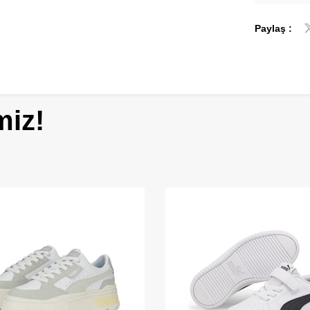
Paylaş :
miz!