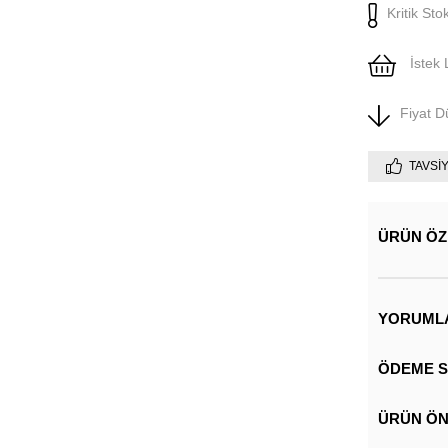
Kritik Sto
İstek 
Fiyat 
TAVSI
ÜRÜN ÖZ
YORUML
ÖDEME S
ÜRÜN ÖN