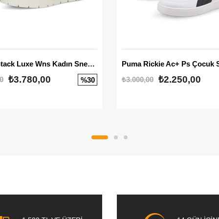
Mayze Stack Luxe Wns Kadın Sneaker
Puma Rickie Ac+ Ps Çocuk 
₺3.780,00
₺2.250,00
0
₺3.000,00
%30