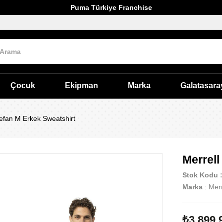
Puma Türkiye Franchise
Çocuk
Ekipman
Marka
Galatasara
tefan M Erkek Sweatshirt
Merrell
Stok Kodu
Marka
:
Merr
₺3.899,