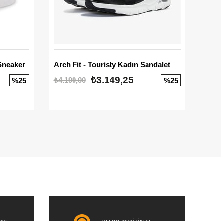
Sneaker
Arch Fit - Touristy Kadın Sandalet
Big
₺3.149,25
₺4.199,00
₺3.1
%25
%25