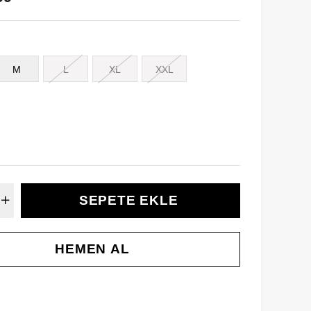
M
L
XL
XXL