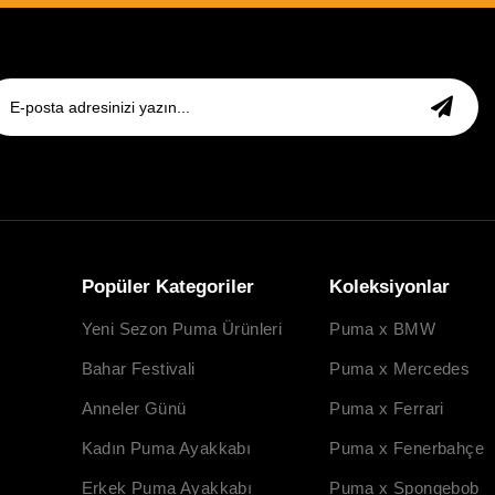
Popüler Kategoriler
Koleksiyonlar
Yeni Sezon Puma Ürünleri
Puma x BMW
Bahar Festivali
Puma x Mercedes
Anneler Günü
Puma x Ferrari
Kadın Puma Ayakkabı
Puma x Fenerbahçe
Erkek Puma Ayakkabı
Puma x Spongebob