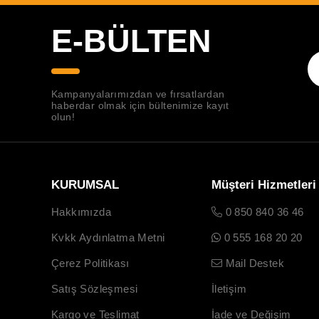
E-BÜLTEN
Kampanyalarımızdan ve fırsatlardan
haberdar olmak için bültenimize kayıt
olun!
KURUMSAL
Müşteri Hizmetleri
Hakkımızda
0 850 840 36 46
Kvkk Aydınlatma Metni
0 555 168 20 20
Çerez Politikası
Mail Destek
Satış Sözleşmesi
İletişim
Kargo ve Teslimat
İade ve Değişim