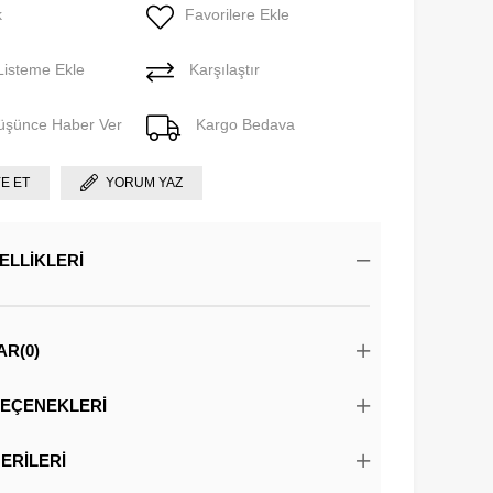
k
Favorilere Ekle
Listeme Ekle
Karşılaştır
Düşünce Haber Ver
Kargo Bedava
YE ET
YORUM YAZ
ELLIKLERI
AR
(0)
EÇENEKLERI
ERILERI