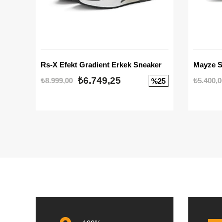
Rs-X Efekt Gradient Erkek Sneaker
₺6.749,25
₺8.999,00
₺5.400,0
%25