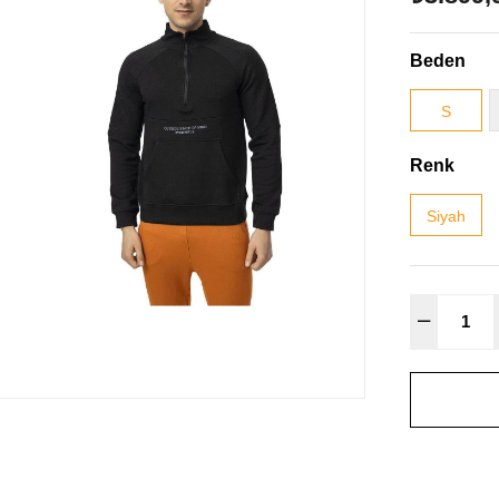
Beden
S
Renk
Siyah