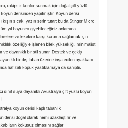
ro, rakipsiz konfor sunmak için doğal çift yüzlü
 koyun derisinden yapılmıştır. Koyun derisi
ı kışın sıcak, yazın serin tutar; bu da Stinger Micro
ı tüm yıl boyunca giyebileceğiniz anlamına
ülmelere ve lekelere karşı koruma sağlamak için
klılık özelliğiyle işlenen bilek yüksekliği, minimalist
m ve dayanıklı bir stil sunar. Destek ve çekiş
ayanıklı bir dış taban üzerine inşa edilen ayakkabı
da hafızalı köpük yastıklamaya da sahiptir.
:
nci sınıf suya dayanıklı Avustralya çift yüzlü koyun
i
tralya koyun derisi kaplı tabanlık
n derisi doğal olarak nemi uzaklaştırır ve
kabıların kokusuz olmasını sağlar