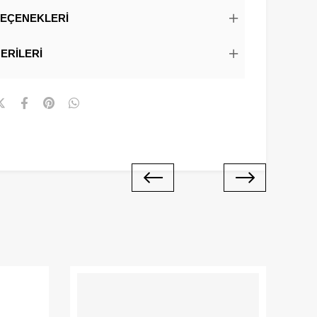
EÇENEKLERI
ERILERI