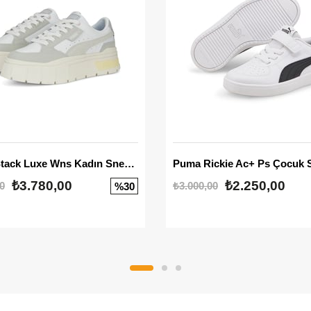
Mayze Stack Luxe Wns Kadın Sneaker
Puma Rickie Ac+ Ps Çocuk 
₺3.780,00
₺2.250,00
0
₺3.000,00
%30