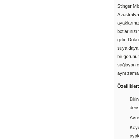
Stinger Mic
Avustralya
ayaklarınız
botlarınız
gelir. Dök
suya dayanı
bir görünü
sağlayan d
aynı zaman
Özellikler
Biri
deris
Avus
Koyu
ayak