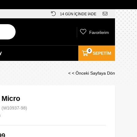
14 GÜN İÇİNDE İADE
Favorilerim
0
y
SEPETIM
< < Önceki Sayfaya Dön
 Micro
(W10937-98)
u
99