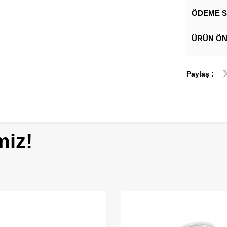
ÖDEME S
ÜRÜN ÖN
Paylaş :
miz!