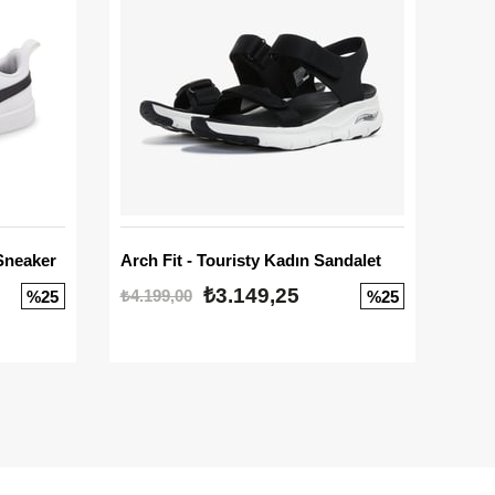
Sneaker
Arch Fit - Touristy Kadın Sandalet
Big
₺3.149,25
₺4.199,00
₺3.1
%25
%25