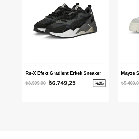
Rs-X Efekt Gradient Erkek Sneaker
₺6.749,25
₺8.999,00
₺5.400,0
%25