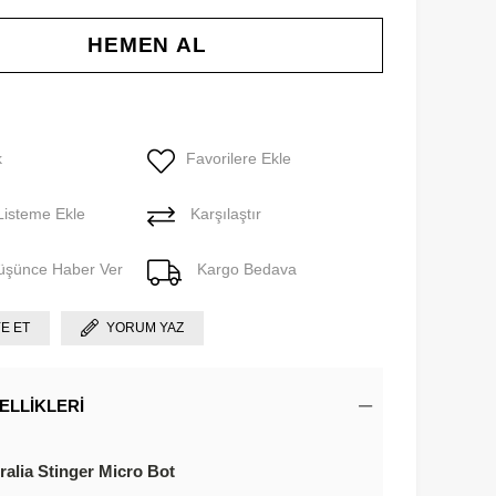
k
Favorilere Ekle
Listeme Ekle
Karşılaştır
Düşünce Haber Ver
Kargo Bedava
YE ET
YORUM YAZ
ELLIKLERI
alia Stinger Micro Bot