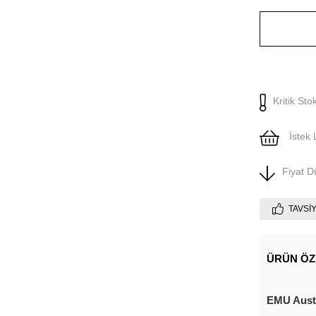
Kritik Sto
İstek 
Fiyat 
TAVSI
ÜRÜN ÖZ
EMU Austr