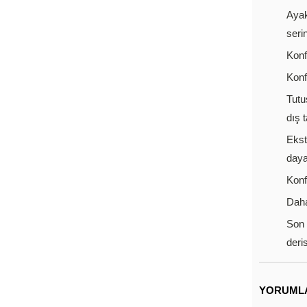
Ayak
serin
Konf
Konf
Tutu
dış 
Ekst
daya
Konf
Daha
Son 
deris
YORUML