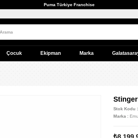
Puma Türkiye Franchise
Çocuk
Ekipman
Marka
Galatasara
Stinger
Stok Kodu
Marka
:
Em
₺8.199,