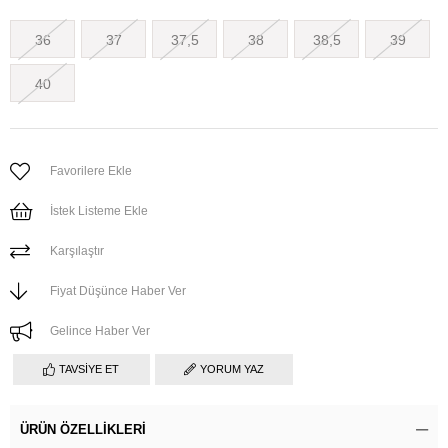
36
37
37,5
38
38,5
39
40
Favorilere Ekle
İstek Listeme Ekle
Karşılaştır
Fiyat Düşünce Haber Ver
Gelince Haber Ver
TAVSIYE ET
YORUM YAZ
ÜRÜN ÖZELLIKLERI