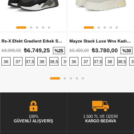
Rs-X Efekt Gradient Erkek Sneaker
Mayze Stack Luxe Wns Kadın Sneaker
₺6.749,25
₺3.780,00
₺8.999,00
₺5.400,00
%25
%30
36
37
37,5
38
38,5
39
36
40
37
40,5
37,5
41
38
42
38,5
42,5
3
100%
1.500 TL VE ÜZERİ
GÜVENLİ ALIŞVERİŞ
KARGO BEDAVA