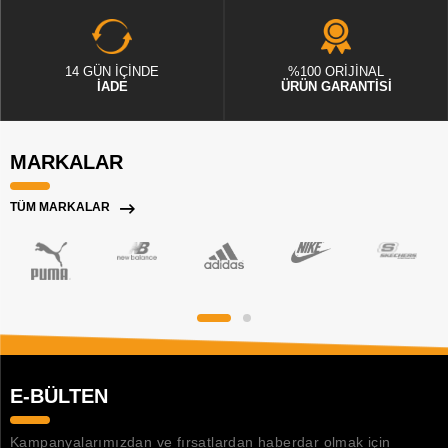
14 GÜN İÇİNDE
%100 ORİJİNAL
İADE
ÜRÜN GARANTİSİ
MARKALAR
TÜM MARKALAR
E-BÜLTEN
Kampanyalarımızdan ve fırsatlardan haberdar olmak için