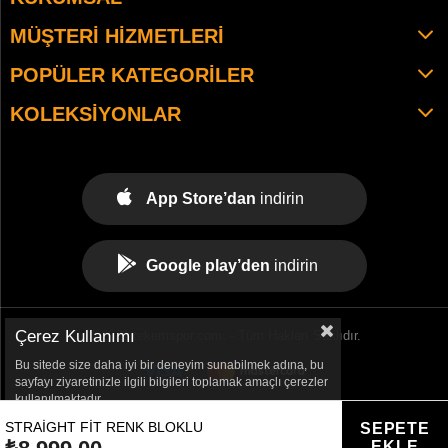
MÜŞTERI HIZMETLERI
POPÜLER KATEGORILER
KOLEKSIYONLAR
App Store’dan
indirin
Google play’den
indirin
Çerez Kullanımı
© 2021 tekemspor.com. - Tüm Hakları Saklıdır.
Bu sitede size daha iyi bir deneyim sunabilmek adına, bu
sayfayı ziyaretinizle ilgili bilgileri toplamak amaçlı çerezler
kullanılmaktadır.
STRAIGHT FIT RENK BLOKLU