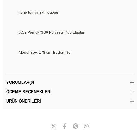
Tona ton timsah logosu
%59 Pamuk %36 Polyester %5 Elastan
Model Boy: 178 cm, Beden: 36
YORUMLAR
(0)
ÖDEME SEÇENEKLERI
ÜRÜN ÖNERILERI