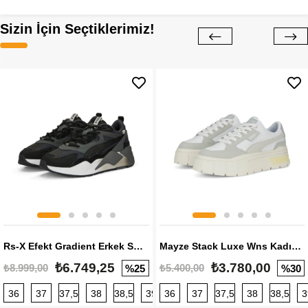
Sizin İçin Seçtiklerimiz!
Rs-X Efekt Gradient Erkek Sneaker
Mayze Stack Luxe Wns Kadın Sneaker
₺6.749,25
₺3.780,00
₺8.999,00
₺5.400,00
%25
%30
36
37
37,5
38
38,5
39
36
40
37
40,5
37,5
41
38
42
38,5
42,5
3