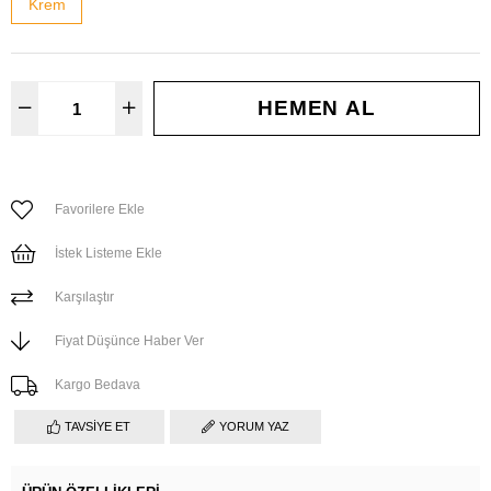
Krem
Favorilere Ekle
İstek Listeme Ekle
Karşılaştır
Fiyat Düşünce Haber Ver
Kargo Bedava
TAVSIYE ET
YORUM YAZ