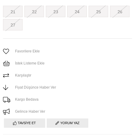
21
22
23
24
25
26
27
Favorilere Ekle
İstek Listeme Ekle
Karşılaştır
Fiyat Düşünce Haber Ver
Kargo Bedava
Gelince Haber Ver
TAVSIYE ET
YORUM YAZ