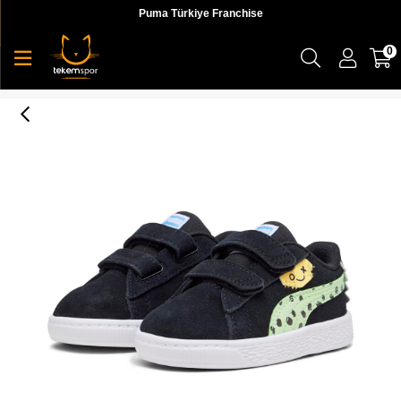
Puma Türkiye Franchise
0
Suede Classic Lf Mix Mtch V Inf Bebek Sneaker