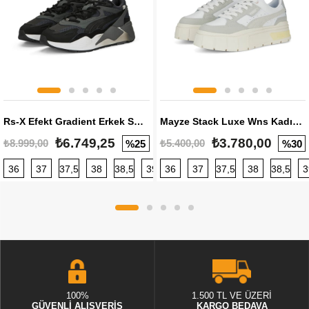
Rs-X Efekt Gradient Erkek Sneaker
Mayze Stack Luxe Wns Kadın Sneaker
₺6.749,25
₺3.780,00
₺8.999,00
₺5.400,00
%25
%30
36
37
37,5
38
38,5
39
36
40
37
40,5
37,5
41
38
42
38,5
42,5
3
100%
1.500 TL VE ÜZERİ
GÜVENLİ ALIŞVERİŞ
KARGO BEDAVA