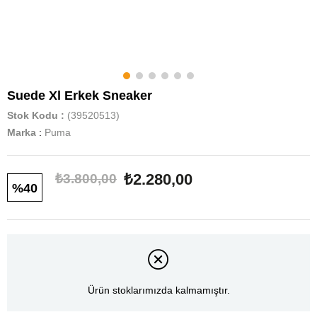
Suede Xl Erkek Sneaker
Stok Kodu
(39520513)
Marka
:
Puma
₺2.280,00
₺3.800,00
40
Ürün stoklarımızda kalmamıştır.