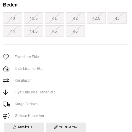
Beden
40
40,5
41
42
42,5
43
44
44,5
45
46
Favorilere Ekle
İstek Listeme Ekle
Karşılaştır
Fiyat Düşünce Haber Ver
Kargo Bedava
Gelince Haber Ver
TAVSIYE ET
YORUM YAZ