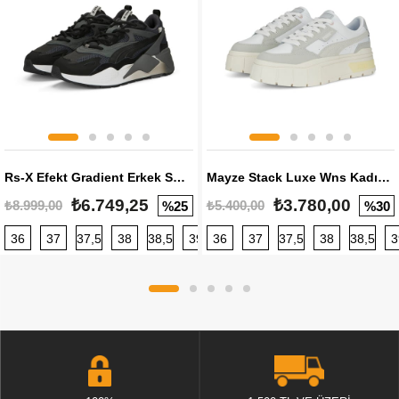
Rs-X Efekt Gradient Erkek Sneaker
Mayze Stack Luxe Wns Kadın Sneaker
₺6.749,25
₺3.780,00
₺8.999,00
₺5.400,00
%25
%30
36
37
37,5
38
38,5
39
36
40
37
40,5
37,5
41
38
42
38,5
42,5
3