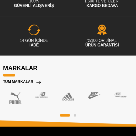
100%
1.500 TL VE ÜZERİ
GÜVENLİ ALIŞVERİŞ
KARGO BEDAVA
14 GÜN İÇİNDE
%100 ORİJİNAL
İADE
ÜRÜN GARANTİSİ
MARKALAR
TÜM MARKALAR