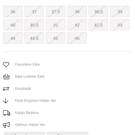
36
37
37,5
38
38,5
39
40
40,5
41
42
42,5
43
44
44,5
45
46
Favorilere Ekle
İstek Listeme Ekle
Karşılaştır
Fiyat Düşünce Haber Ver
Kargo Bedava
Gelince Haber Ver