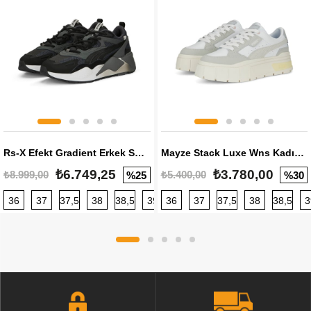
Rs-X Efekt Gradient Erkek Sneaker
Mayze Stack Luxe Wns Kadın Sneaker
₺6.749,25
₺3.780,00
₺8.999,00
₺5.400,00
%25
%30
36
37
37,5
38
38,5
39
36
40
37
40,5
37,5
41
38
42
38,5
42,5
3