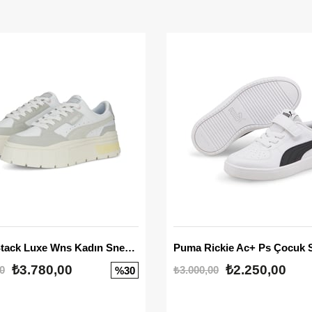
Mayze Stack Luxe Wns Kadın Sneaker
Puma Rickie Ac+ Ps Çocuk 
₺3.780,00
₺2.250,00
0
₺3.000,00
%30