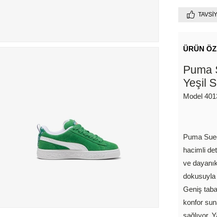
TAVSI
ÜRÜN ÖZ
Puma S
Yeşil 
Model 401
Puma Sued
hacimli de
ve dayanık
dokusuyla r
Geniş taban
konfor sun
sağlıyor. 