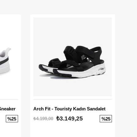
Sneaker
Arch Fit - Touristy Kadın Sandalet
Big
₺3.149,25
₺4.199,00
₺3.1
%25
%25