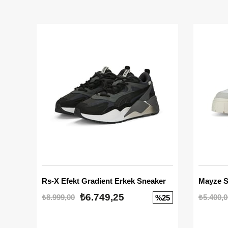
Rs-X Efekt Gradient Erkek Sneaker
₺6.749,25
₺8.999,00
₺5.400,0
%25