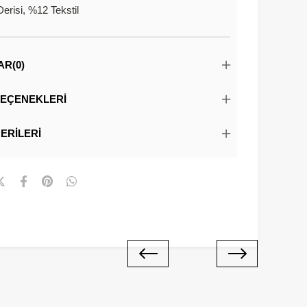
erisi, %12 Tekstil
AR
(0)
EÇENEKLERI
ERILERI