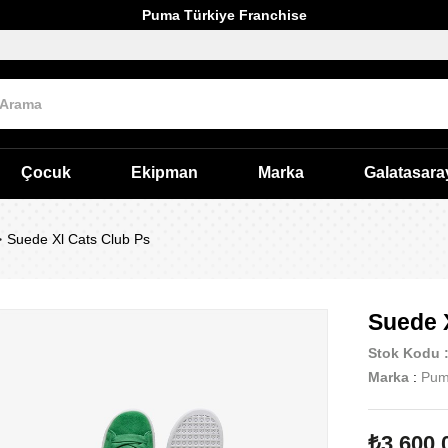
Puma Türkiye Franchise
Çocuk
Ekipman
Marka
Galatasara
Suede Xl Cats Club Ps
Suede 
Stok Kodu
Marka
:
Pu
₺3.600,