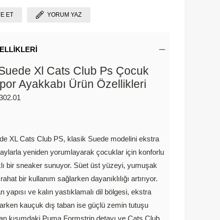
YE ET
YORUM YAZ
ELLIKLERI
uede Xl Cats Club Ps Çocuk
Spor Ayakkabı Ürün Özellikleri
302.01
e XL Cats Club PS, klasik Suede modelini ekstra
taylarla yeniden yorumlayarak çocuklar için konforlu
lı bir sneaker sunuyor. Süet üst yüzeyi, yumuşak
ahat bir kullanım sağlarken dayanıklılığı artırıyor.
 yapısı ve kalın yastıklamalı dil bölgesi, ekstra
arken kauçuk dış taban ise güçlü zemin tutuşu
Yan kısımdaki Puma Formstrip detayı ve Cats Club