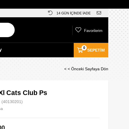
14 GÜN İÇİNDE İADE
Favorilerim
0
y
SEPETIM
< < Önceki Sayfaya Dön
Xl Cats Club Ps
(40130201)
ma
00