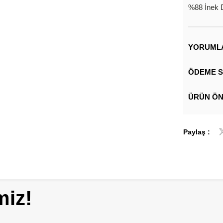
%88 İnek D
YORUML
ÖDEME S
ÜRÜN ÖN
Paylaş :
miz!