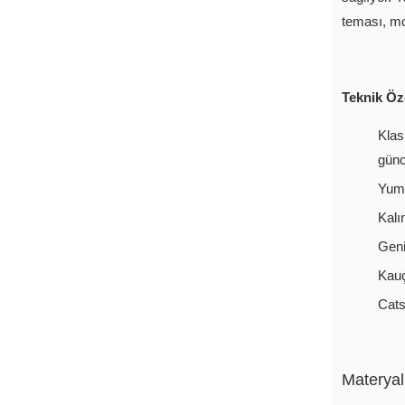
teması, mo
Teknik Öze
Klas
günc
Yumu
Kalı
Geni
Kauç
Cats
Materyal 