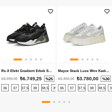
Rs-X Efekt Gradient Erkek Sneaker
Mayze Stack Luxe Wns Kadın Sneaker
₺6.749,25
₺3.780,00
₺8.999,00
₺5.400,00
%25
%30
36
37
37,5
38
38,5
39
36
40
37
40,5
37,5
41
38
42
38,5
42,5
3