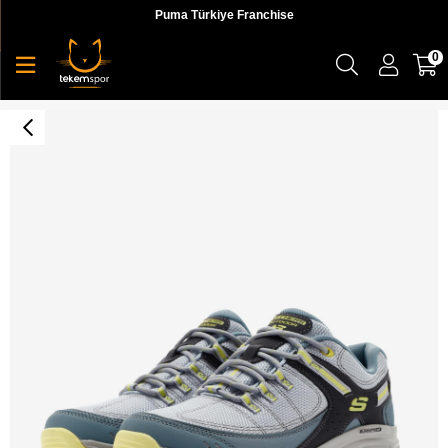
Puma Türkiye Franchise
0
Summits At - Artists Bluff Kadın Sneaker