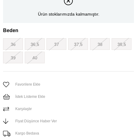
Ürün stoklarımızda kalmamıştır.
Beden
36
36,5
37
37,5
38
38,5
39
40
Favorilere Ekle
İstek Listeme Ekle
Karşılaştır
Fiyat Düşünce Haber Ver
Kargo Bedava