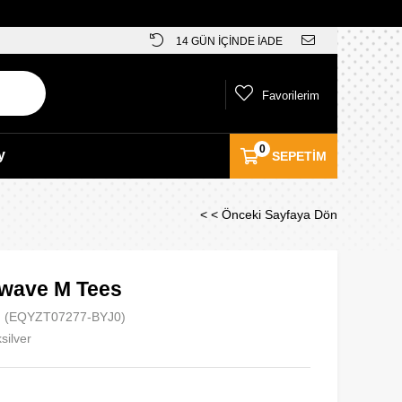
14 GÜN İÇİNDE İADE
Favorilerim
0
y
SEPETIM
< < Önceki Sayfaya Dön
wave M Tees
(EQYZT07277-BYJ0)
silver