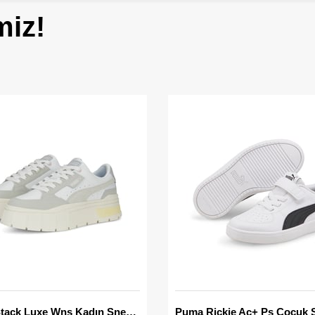
miz!
Mayze Stack Luxe Wns Kadın Sneaker
Puma Rickie Ac+ Ps Çocuk 