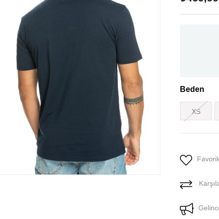
Beden
XS
Favoril
Karşıla
Gelinc