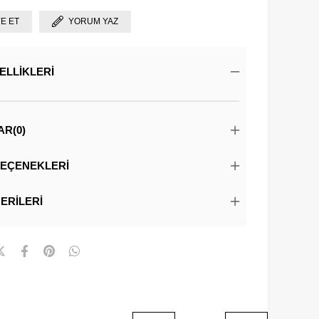
YE ET
YORUM YAZ
ELLIKLERI
AR
(0)
EÇENEKLERI
ERILERI