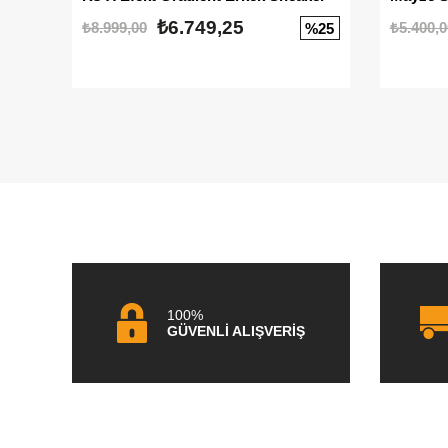
₺6.749,25
₺8.999,00
₺5.400,0
%25
100%
GÜVENLİ ALIŞVERİŞ