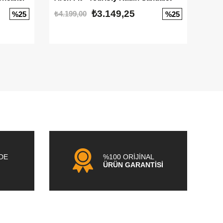
₺3.149,25
₺4.199,00
₺3.1
%25
%25
NDE
%100 ORİJİNAL
ÜRÜN GARANTİSİ