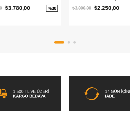
₺3.780,00
₺2.250,00
0
₺3.000,00
%30
1.500 TL VE ÜZERİ
14 GÜN İÇİ
KARGO BEDAVA
İADE