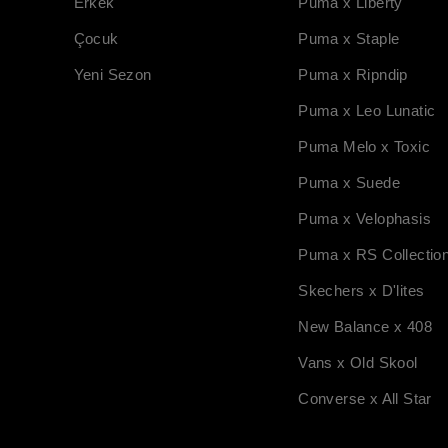
Erkek
Puma x Liberty
Çocuk
Puma x Staple
Yeni Sezon
Puma x Ripndip
Puma x Leo Lunatic
Puma Melo x Toxic
Puma x Suede
Puma x Velophasis
Puma x RS Collectio
Skechers x D'lites
New Balance x 408
Vans x Old Skool
Converse x All Star