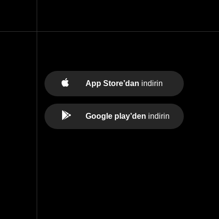
App Store’dan
indirin
Google play’den
indirin