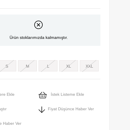
Ürün stoklarımızda kalmamıştır.
S
M
L
XL
XXL
ere Ekle
İstek Listeme Ekle
ştır
Fiyat Düşünce Haber Ver
e Haber Ver