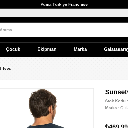
Puma Türkiye Franchise
Çocuk
Ekipman
Marka
Galatasara
M Tees
Sunset
Stok Kodu
Marka
:
Quik
₺469,99