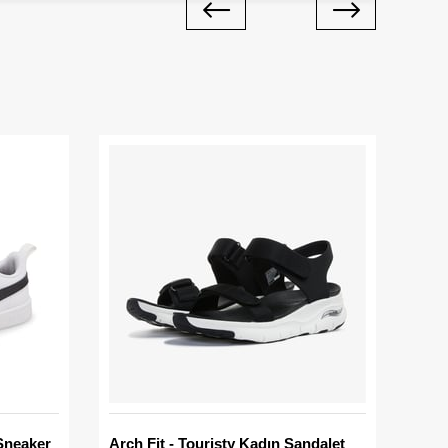
Sneaker
Arch Fit - Touristy Kadın Sandalet
Big