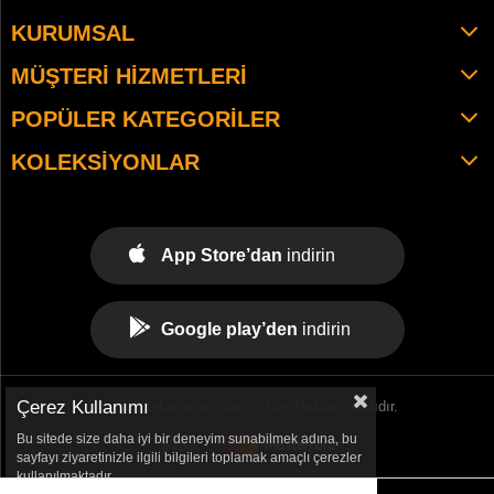
KURUMSAL
MÜŞTERI HIZMETLERI
POPÜLER KATEGORILER
KOLEKSIYONLAR
App Store’dan
indirin
Google play’den
indirin
Çerez Kullanımı
© 2021 tekemspor.com. - Tüm Hakları Saklıdır.
Bu sitede size daha iyi bir deneyim sunabilmek adına, bu
sayfayı ziyaretinizle ilgili bilgileri toplamak amaçlı çerezler
kullanılmaktadır.