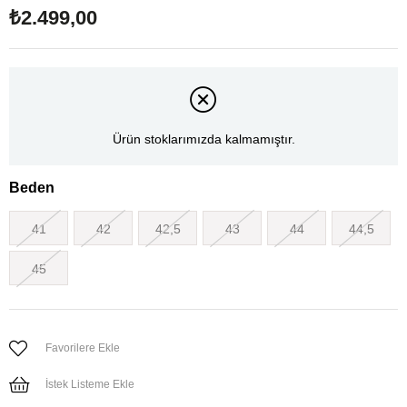
₺2.499,00
Ürün stoklarımızda kalmamıştır.
Beden
41
42
42,5
43
44
44,5
45
Favorilere Ekle
İstek Listeme Ekle