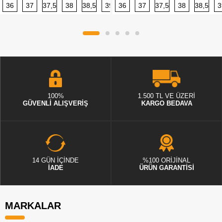
36
37
37,5
38
38,5
39
36
40
37
40,5
37,5
41
38
42
38,5
42,5
3
100%
1.500 TL VE ÜZERİ
GÜVENLİ ALIŞVERİŞ
KARGO BEDAVA
14 GÜN İÇİNDE
%100 ORİJİNAL
İADE
ÜRÜN GARANTİSİ
MARKALAR