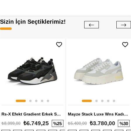
Sizin İçin Seçtiklerimiz!
Rs-X Efekt Gradient Erkek Sneaker
Mayze Stack Luxe Wns Kadın Sneaker
₺6.749,25
₺3.780,00
₺8.999,00
₺5.400,00
%25
%30