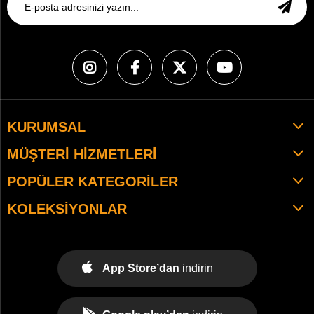
KURUMSAL
MÜŞTERI HIZMETLERI
POPÜLER KATEGORILER
KOLEKSIYONLAR
App Store’dan
indirin