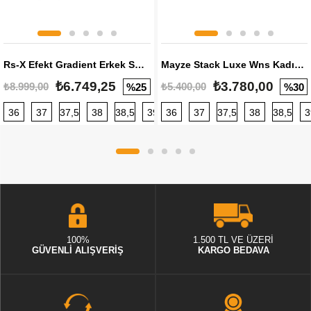
Rs-X Efekt Gradient Erkek Sneaker
Mayze Stack Luxe Wns Kadın Sneaker
₺6.749,25
₺3.780,00
₺8.999,00
₺5.400,00
%25
%30
36
37
37,5
38
38,5
39
36
40
37
40,5
37,5
41
38
42
38,5
42,5
3
100%
1.500 TL VE ÜZERİ
GÜVENLİ ALIŞVERİŞ
KARGO BEDAVA