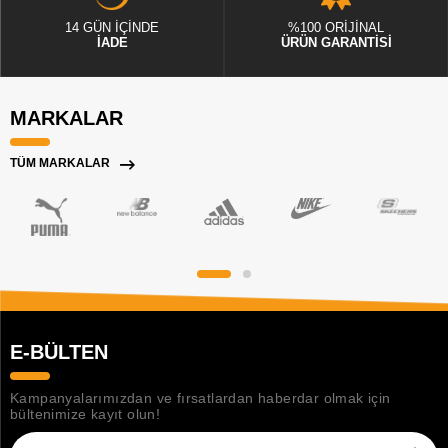
14 GÜN İÇİNDE
%100 ORİJİNAL
İADE
ÜRÜN GARANTİSİ
MARKALAR
TÜM MARKALAR
E-BÜLTEN
Kampanyalarımızdan ve fırsatlardan haberdar olmak için
bültenimize kayıt olun!