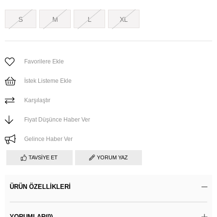
S
M
L
XL
Favorilere Ekle
İstek Listeme Ekle
Karşılaştır
Fiyat Düşünce Haber Ver
Gelince Haber Ver
TAVSIYE ET
YORUM YAZ
ÜRÜN ÖZELLIKLERI
YORUMLAR
(0)