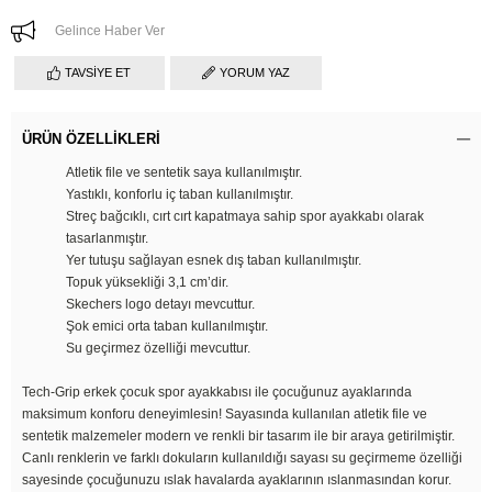
Gelince Haber Ver
TAVSIYE ET
YORUM YAZ
ÜRÜN ÖZELLIKLERI
Atletik file ve sentetik saya kullanılmıştır.
Yastıklı, konforlu iç taban kullanılmıştır.
Streç bağcıklı, cırt cırt kapatmaya sahip spor ayakkabı olarak
tasarlanmıştır.
Yer tutuşu sağlayan esnek dış taban kullanılmıştır.
Topuk yüksekliği 3,1 cm’dir.
Skechers logo detayı mevcuttur.
Şok emici orta taban kullanılmıştır.
Su geçirmez özelliği mevcuttur.
Tech-Grip erkek çocuk spor ayakkabısı ile çocuğunuz ayaklarında
maksimum konforu deneyimlesin! Sayasında kullanılan atletik file ve
sentetik malzemeler modern ve renkli bir tasarım ile bir araya getirilmiştir.
Canlı renklerin ve farklı dokuların kullanıldığı sayası su geçirmeme özelliği
sayesinde çocuğunuzu ıslak havalarda ayaklarının ıslanmasından korur.