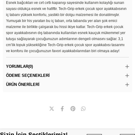
Esnek bağcıkları ve cırt cırtlı kapanışı sayesinde kullanım kolaylığı sunan
sayası oldukça esnek ve hafiftir. Tech-Grip erkek çocuk spor ayakkabısının
iç tabanı yüksek konforlu, yastıklı bir dolgu malzemesi ile donatılmıştır.
Yumuşak bir his yaratan bu iç taban, orta tabanda yer alan şok emici
malzeme ile birlikte çalışarak bu hissi ikiye katlar. Tech-Grip erkek çocuk
spor ayakkabısının dış tabanında kullanılan esnek kauçuk mükemmel yer
tutuşu sağlayarak çocuğunuzun adımlarının dengeli olmasını sağlar. 3,1
cm’lik topuk yüksekliğine Tech-Grip erkek çocuk spor ayakkabısı tasarımı
ve konforu ile çocuğunuzun favori ayakkabılarından biri olmaya aday!
YORUMLAR
(0)
ÖDEME SEÇENEKLERI
ÜRÜN ÖNERILERI
Sizin İçin Seçtiklerimiz!