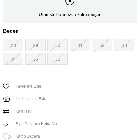
Ürün stoklarımızda kalmamıştır.
Beden
28
29
30
31
32
33
34
35
36
Favorilere Ekle
İstek Listeme Ekle
Karşılaştır
Fiyat Düşünce Haber Ver
Kargo Bedava