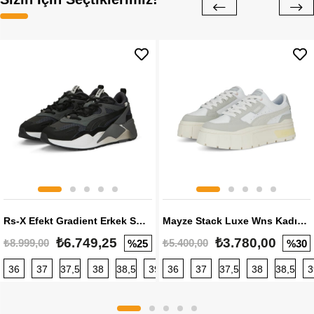
Rs-X Efekt Gradient Erkek Sneaker
Mayze Stack Luxe Wns Kadın Sneaker
₺6.749,25
₺3.780,00
₺8.999,00
₺5.400,00
%25
%30
36
37
37,5
38
38,5
39
36
40
37
40,5
37,5
41
38
42
38,5
42,5
3