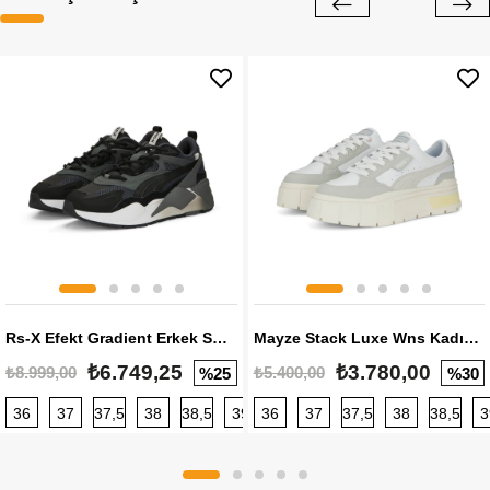
Rs-X Efekt Gradient Erkek Sneaker
Mayze Stack Luxe Wns Kadın Sneaker
₺6.749,25
₺3.780,00
₺8.999,00
₺5.400,00
%25
%30
36
37
37,5
38
38,5
39
36
40
37
40,5
37,5
41
38
42
38,5
42,5
3