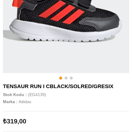
TENSAUR RUN I CBLACK/SOLRED/GRESIX
Stok Kodu
(EG4139)
Marka
:
Adidas
₺319,00