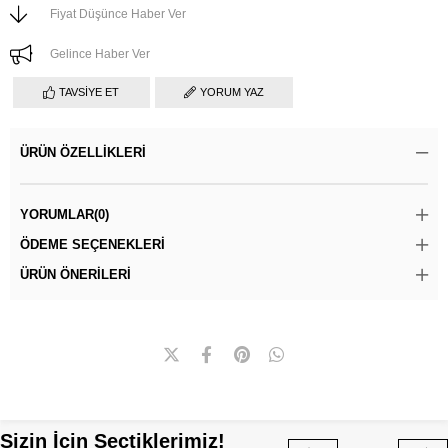
Fiyat Düşünce Haber Ver
Gelince Haber Ver
TAVSIYE ET
YORUM YAZ
ÜRÜN ÖZELLIKLERI
YORUMLAR
(0)
ÖDEME SEÇENEKLERI
ÜRÜN ÖNERILERI
Sizin İçin Seçtiklerimiz!