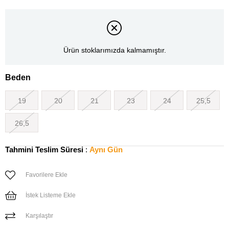
Ürün stoklarımızda kalmamıştır.
Beden
19
20
21
23
24
25,5
26,5
Tahmini Teslim Süresi
:
Aynı Gün
Favorilere Ekle
İstek Listeme Ekle
Karşılaştır