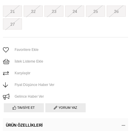
21
22
23
24
25
26
27
Favorilere Ekle
İstek Listeme Ekle
Karşılaştır
Fiyat Düşünce Haber Ver
Gelince Haber Ver
TAVSIYE ET
YORUM YAZ
ÜRÜN ÖZELLIKLERI