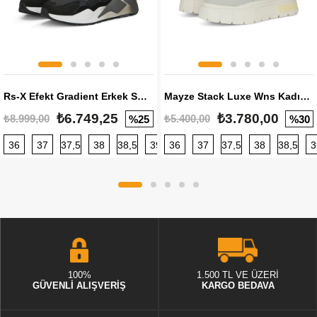
Rs-X Efekt Gradient Erkek Sneaker
Mayze Stack Luxe Wns Kadın Sneaker
₺6.749,25
₺3.780,00
₺8.999,00
₺5.400,00
%25
%30
36
37
37,5
38
38,5
39
36
40
37
40,5
37,5
41
38
42
38,5
42,5
3
100%
1.500 TL VE ÜZERİ
GÜVENLİ ALIŞVERİŞ
KARGO BEDAVA