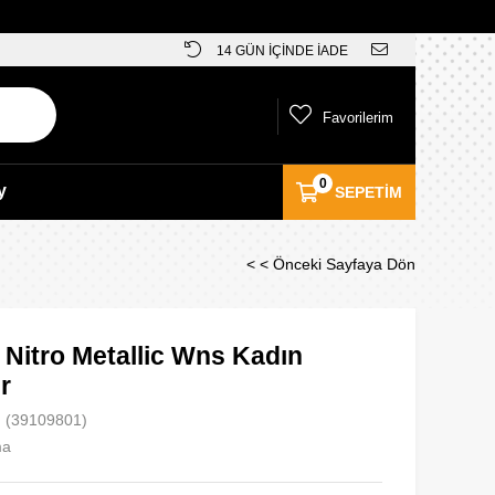
14 GÜN İÇİNDE İADE
Favorilerim
0
y
SEPETIM
< < Önceki Sayfaya Dön
 Nitro Metallic Wns Kadın
r
(39109801)
ma