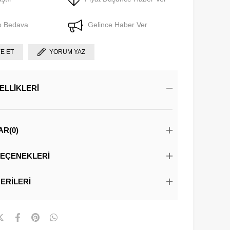
o Bedava
Gelince Haber Ver
YE ET
YORUM YAZ
ELLIKLERI
AR
(0)
EÇENEKLERI
ERILERI