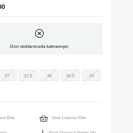
00
Ürün stoklarımızda kalmamıştır.
37
37,5
38
38,5
39
ere Ekle
İstek Listeme Ekle
ştır
Fiyat Düşünce Haber Ver