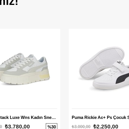
miz!
Mayze Stack Luxe Wns Kadın Sneaker
Puma Rickie Ac+ Ps Çocuk 
₺3.780,00
₺2.250,00
0
₺3.000,00
%30