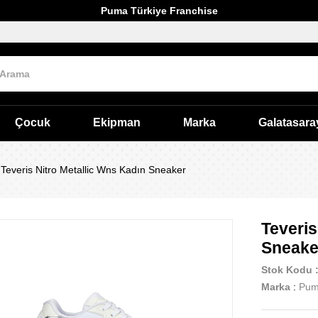
Puma Türkiye Franchise
Çocuk
Ekipman
Marka
Galatasara
Teveris Nitro Metallic Wns Kadın Sneaker
Teveris
Sneake
Stok Kodu
Marka
:
Pu