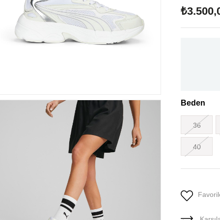
₺3.500,
Beden
36
40
Favoril
Karşıla