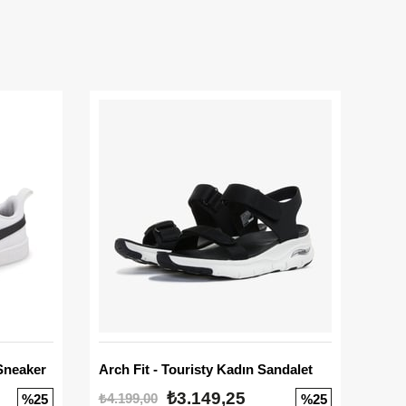
Sneaker
Arch Fit - Touristy Kadın Sandalet
Big
₺3.149,25
₺4.199,00
₺3.1
%25
%25