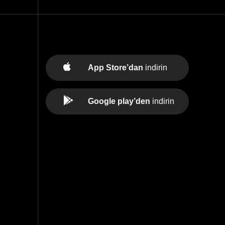
App Store’dan
indirin
Google play’den
indirin