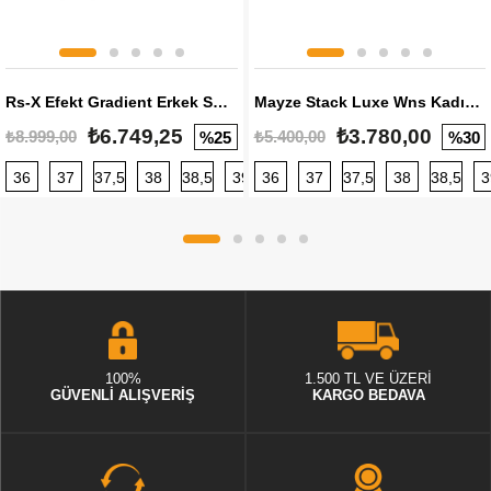
Rs-X Efekt Gradient Erkek Sneaker
Mayze Stack Luxe Wns Kadın Sneaker
₺6.749,25
₺3.780,00
₺8.999,00
₺5.400,00
%25
%30
36
37
37,5
38
38,5
39
36
40
37
40,5
37,5
41
38
42
38,5
42,5
3
100%
1.500 TL VE ÜZERİ
GÜVENLİ ALIŞVERİŞ
KARGO BEDAVA