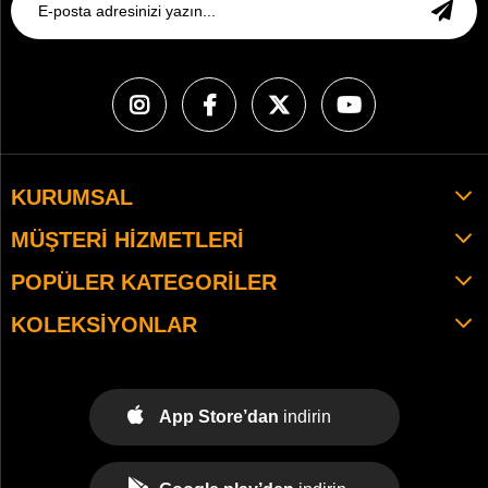
KURUMSAL
MÜŞTERI HIZMETLERI
POPÜLER KATEGORILER
KOLEKSIYONLAR
App Store’dan
indirin