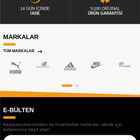
14 GÜN İÇİNDE
%100 ORİJİNAL
İADE
ÜRÜN GARANTİSİ
MARKALAR
TÜM MARKALAR
E-BÜLTEN
Kampanyalarımızdan ve fırsatlardan haberdar olmak için
bültenimize kayıt olun!