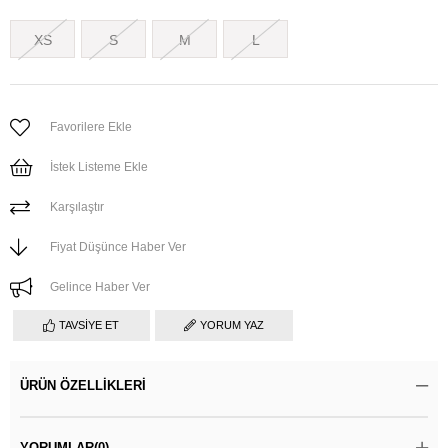
XS
S
M
L
Favorilere Ekle
İstek Listeme Ekle
Karşılaştır
Fiyat Düşünce Haber Ver
Gelince Haber Ver
TAVSIYE ET
YORUM YAZ
ÜRÜN ÖZELLIKLERI
YORUMLAR
(0)