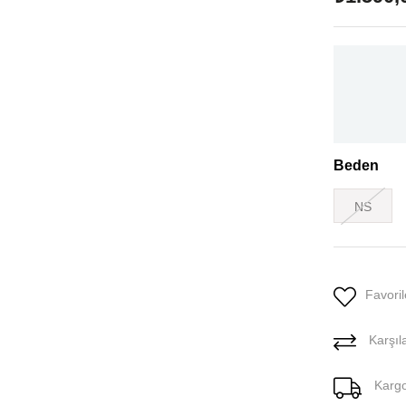
Beden
NS
Favoril
Karşıla
Karg