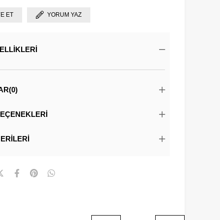
YE ET
YORUM YAZ
ELLIKLERI
AR
(0)
EÇENEKLERI
ERILERI