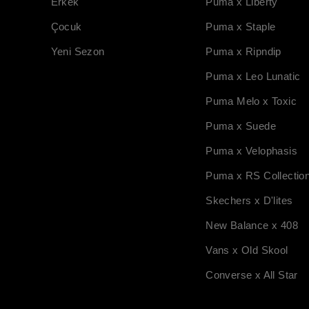
Erkek
Puma x Liberty
Çocuk
Puma x Staple
Yeni Sezon
Puma x Ripndip
Puma x Leo Lunatic
Puma Melo x Toxic
Puma x Suede
Puma x Velophasis
Puma x RS Collectio
Skechers x D'lites
New Balance x 408
Vans x Old Skool
Converse x All Star