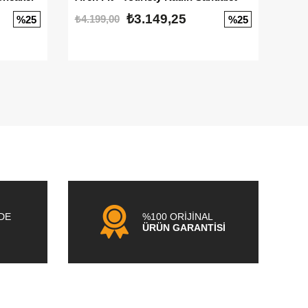
₺3.149,25
₺4.199,00
₺3.1
%25
%25
NDE
%100 ORİJİNAL
ÜRÜN GARANTİSİ