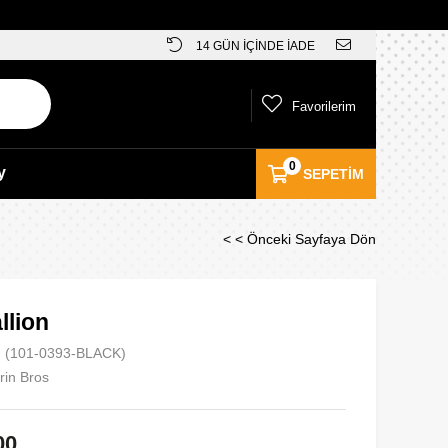
14 GÜN İÇİNDE İADE
Favorilerim
0
y
SEPETIM
< < Önceki Sayfaya Dön
llion
(101-0393-BLACK)
rin Bros
00