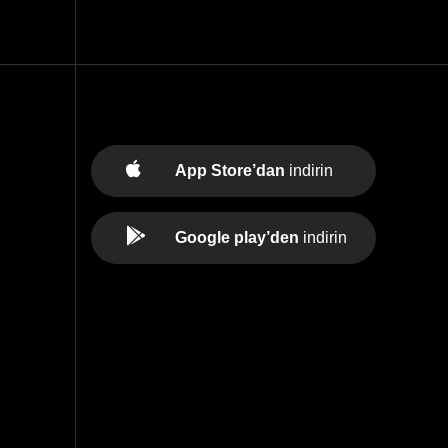
App Store’dan
indirin
Google play’den
indirin