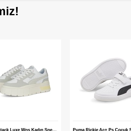
miz!
Mayze Stack Luxe Wns Kadın Sneaker
Puma Rickie Ac+ Ps Çocuk 