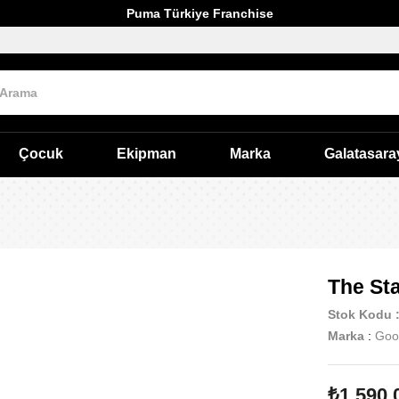
Puma Türkiye Franchise
Çocuk
Ekipman
Marka
Galatasara
The Sta
Stok Kodu
Marka
:
Goo
₺1.590,