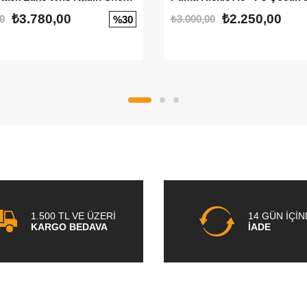
₺3.780,00
₺2.250,00
0
₺3.000,00
%30
1.500 TL VE ÜZERİ
14 GÜN İÇİ
KARGO BEDAVA
İADE