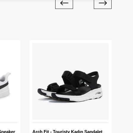
Sneaker
Arch Fit - Touristy Kadın Sandalet
Big