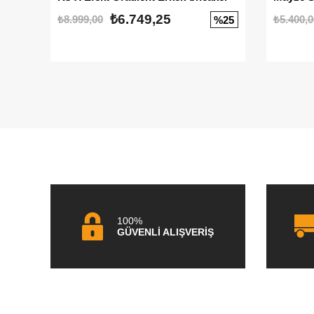
₺6.749,25
₺8.999,00
₺5.400,0
%25
100%
GÜVENLİ ALIŞVERİŞ