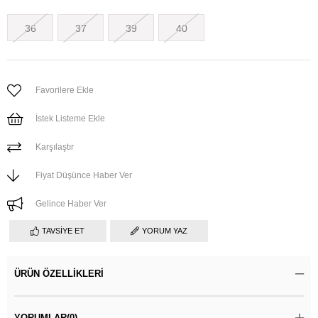
36
37
39
40
Favorilere Ekle
İstek Listeme Ekle
Karşılaştır
Fiyat Düşünce Haber Ver
Gelince Haber Ver
TAVSIYE ET
YORUM YAZ
ÜRÜN ÖZELLIKLERI
YORUMLAR
(0)