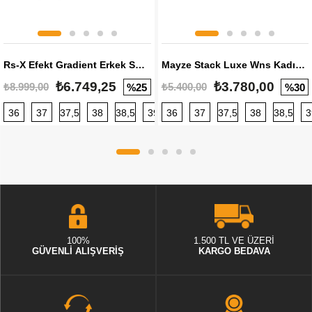
Rs-X Efekt Gradient Erkek Sneaker
Mayze Stack Luxe Wns Kadın Sneaker
₺6.749,25
₺3.780,00
₺8.999,00
₺5.400,00
%25
%30
36
37
37,5
38
38,5
39
36
40
37
40,5
37,5
41
38
42
38,5
42,5
3
100%
1.500 TL VE ÜZERİ
GÜVENLİ ALIŞVERİŞ
KARGO BEDAVA