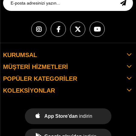
KURUMSAL
MÜŞTERI HIZMETLERI
POPÜLER KATEGORILER
KOLEKSIYONLAR
App Store’dan
indirin