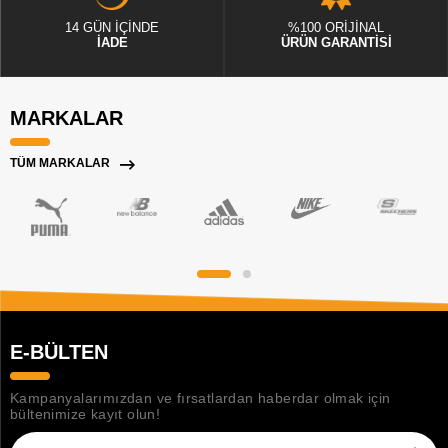
14 GÜN İÇİNDE
%100 ORİJİNAL
İADE
ÜRÜN GARANTİSİ
MARKALAR
TÜM MARKALAR
E-BÜLTEN
Kampanyalarımızdan ve fırsatlardan haberdar olmak için
bültenimize kayıt olun!