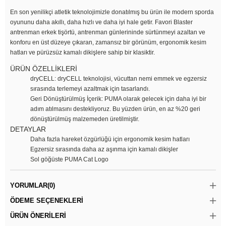
En son yenilikçi atletik teknolojimizle donatılmış bu ürün ile modern sporda
oyununu daha akıllı, daha hızlı ve daha iyi hale getir. Favori Blaster
antrenman erkek tişörtü, antrenman günlerininde sürtünmeyi azaltan ve
konforu en üst düzeye çıkaran, zamansız bir görünüm, ergonomik kesim
hatları ve pürüzsüz kamalı dikişlere sahip bir klasiktir.
ÜRÜN ÖZELLİKLERİ
dryCELL: dryCELL teknolojisi, vücuttan nemi emmek ve egzersiz
sırasında terlemeyi azaltmak için tasarlandı.
Geri Dönüştürülmüş İçerik: PUMA olarak gelecek için daha iyi bir
adım atılmasını destekliyoruz. Bu yüzden ürün, en az %20 geri
dönüştürülmüş malzemeden üretilmiştir.
DETAYLAR
Daha fazla hareket özgürlüğü için ergonomik kesim hatları
Egzersiz sırasında daha az aşınma için kamalı dikişler
Sol göğüste PUMA Cat Logo
YORUMLAR
(0)
ÖDEME SEÇENEKLERI
ÜRÜN ÖNERILERI