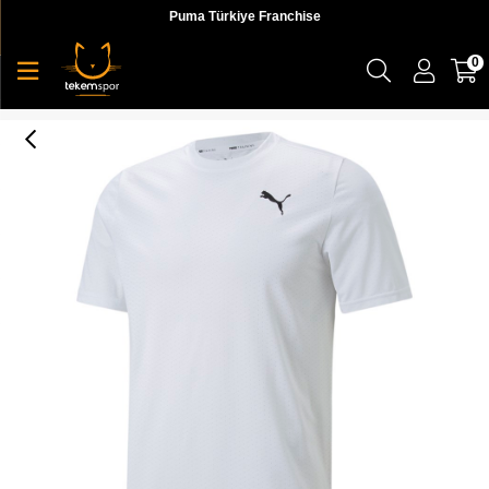
Puma Türkiye Franchise
0
Train Fav Blaster Tee Erkke T-shirt