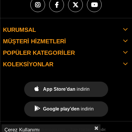
KURUMSAL
MÜŞTERI HIZMETLERI
POPÜLER KATEGORILER
KOLEKSIYONLAR
App Store’dan
indirin
Google play’den
indirin
Çerez Kullanımı
© 2021 tekemspor.com. - Tüm Hakları Saklıdır.