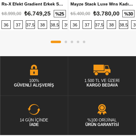
Rs-X Efekt Gradient Erkek Sneaker
Mayze Stack Luxe Wns Kadın Sneaker
₺6.749,25
₺3.780,00
₺8.999,00
₺5.400,00
%25
%30
36
37
37,5
38
38,5
39
36
40
37
40,5
37,5
41
38
42
38,5
42,5
3
100%
1.500 TL VE ÜZERİ
GÜVENLİ ALIŞVERİŞ
KARGO BEDAVA
14 GÜN İÇİNDE
%100 ORİJİNAL
İADE
ÜRÜN GARANTİSİ