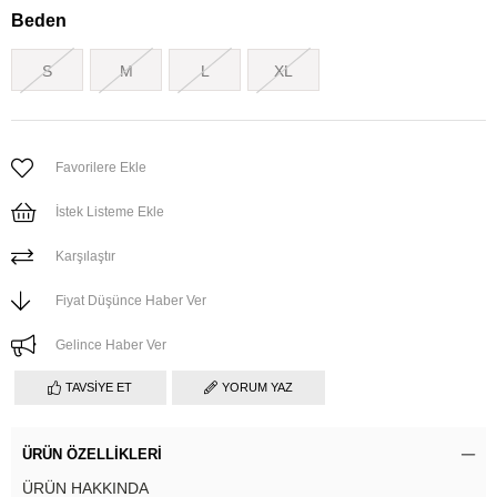
Beden
S
M
L
XL
Favorilere Ekle
İstek Listeme Ekle
Karşılaştır
Fiyat Düşünce Haber Ver
Gelince Haber Ver
TAVSIYE ET
YORUM YAZ
ÜRÜN ÖZELLIKLERI
ÜRÜN HAKKINDA