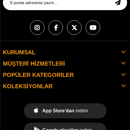
KURUMSAL
MÜŞTERI HIZMETLERI
POPÜLER KATEGORILER
KOLEKSIYONLAR
App Store’dan
indirin