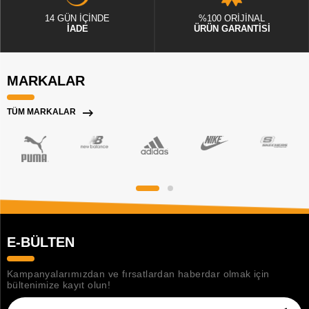
14 GÜN İÇİNDE
%100 ORİJİNAL
İADE
ÜRÜN GARANTİSİ
MARKALAR
TÜM MARKALAR
E-BÜLTEN
Kampanyalarımızdan ve fırsatlardan haberdar olmak için
bültenimize kayıt olun!