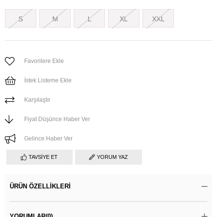
S
M
L
XL
XXL
Favorilere Ekle
İstek Listeme Ekle
Karşılaştır
Fiyat Düşünce Haber Ver
Gelince Haber Ver
TAVSIYE ET
YORUM YAZ
ÜRÜN ÖZELLIKLERI
YORUMLAR
(0)