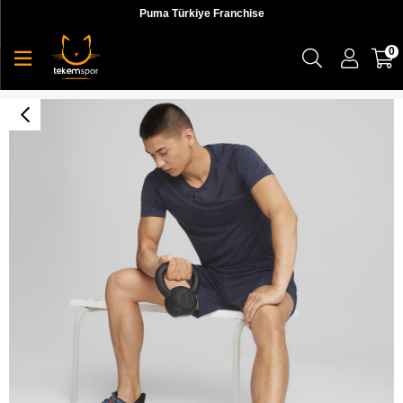
Puma Türkiye Franchise
0
Train Formknit Seamless Tee Erkek T-shirt