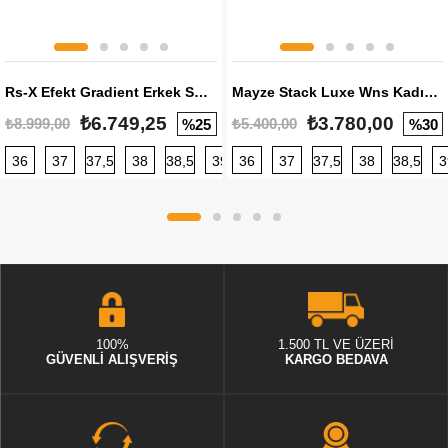
Rs-X Efekt Gradient Erkek Sneaker
Mayze Stack Luxe Wns Kadın Sneaker
₺6.749,25
₺3.780,00
₺8.999,00
₺5.400,00
%25
%30
36
37
37,5
38
38,5
39
36
40
37
40,5
37,5
41
38
42
38,5
42,5
3
100%
1.500 TL VE ÜZERİ
GÜVENLİ ALIŞVERİŞ
KARGO BEDAVA