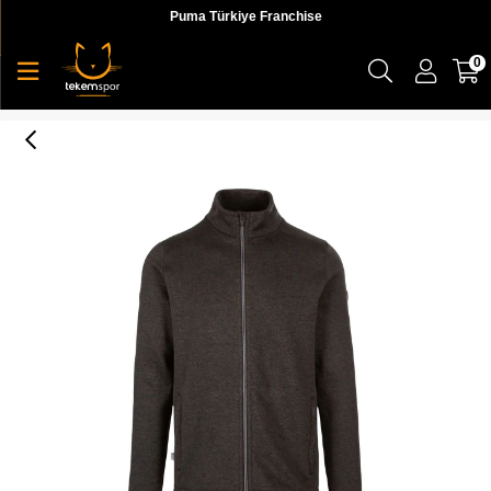
Puma Türkiye Franchise
0
Trespass Rundel- Male Fleece At300 Erkek Ceket