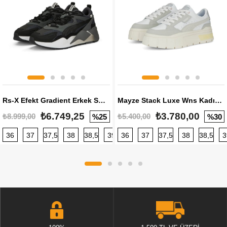
Rs-X Efekt Gradient Erkek Sneaker
Mayze Stack Luxe Wns Kadın Sneaker
₺6.749,25
₺3.780,00
₺8.999,00
₺5.400,00
%25
%30
36
37
37,5
38
38,5
39
36
40
37
40,5
37,5
41
38
42
38,5
42,5
3