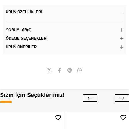
ÜRÜN ÖZELLIKLERI
YORUMLAR
(0)
ÖDEME SEÇENEKLERI
ÜRÜN ÖNERILERI
Sizin İçin Seçtiklerimiz!