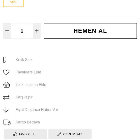
Gri
Kritik Stok
Favorilere Ekle
İstek Listeme Ekle
Karşılaştır
Fiyat Düşünce Haber Ver
Kargo Bedava
TAVSIYE ET
YORUM YAZ