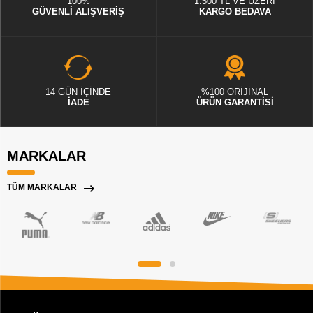
100%
1.500 TL VE ÜZERİ
GÜVENLİ ALIŞVERİŞ
KARGO BEDAVA
14 GÜN İÇİNDE
%100 ORİJİNAL
İADE
ÜRÜN GARANTİSİ
MARKALAR
TÜM MARKALAR