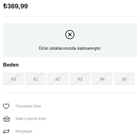
₺369,99
Ürün stoklarımızda kalmamıştır.
Beden
40
41
42
43
44
45
Favorilere Ekle
İstek Listeme Ekle
Karşılaştır