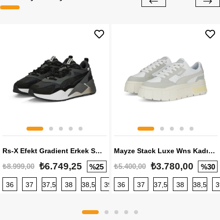
Rs-X Efekt Gradient Erkek Sneaker
Mayze Stack Luxe Wns Kadın Sneaker
₺6.749,25
₺3.780,00
₺8.999,00
₺5.400,00
%25
%30
36
37
37,5
38
38,5
39
36
40
37
40,5
37,5
41
38
42
38,5
42,5
3