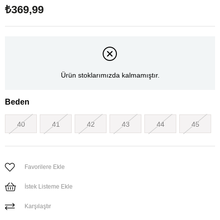
₺369,99
Ürün stoklarımızda kalmamıştır.
Beden
40
41
42
43
44
45
Favorilere Ekle
İstek Listeme Ekle
Karşılaştır