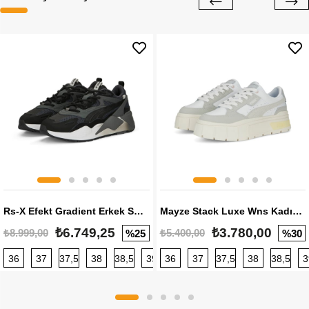
Rs-X Efekt Gradient Erkek Sneaker
Mayze Stack Luxe Wns Kadın Sneaker
₺6.749,25
₺3.780,00
₺8.999,00
₺5.400,00
%25
%30
36
37
37,5
38
38,5
39
36
40
37
40,5
37,5
41
38
42
38,5
42,5
3