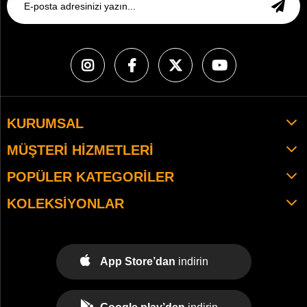
KURUMSAL
MÜŞTERI HIZMETLERI
POPÜLER KATEGORILER
KOLEKSIYONLAR
App Store’dan
indirin