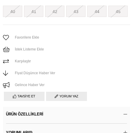
40
41
42
43
44
45
Favorilere Ekle
İstek Listeme Ekle
Karşılaştır
Fiyat Düşünce Haber Ver
Gelince Haber Ver
TAVSIYE ET
YORUM YAZ
ÜRÜN ÖZELLIKLERI
YORUMLAR
(0)