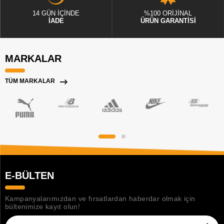
14 GÜN İÇİNDE
%100 ORİJİNAL
İADE
ÜRÜN GARANTİSİ
MARKALAR
TÜM MARKALAR
E-BÜLTEN
Kampanyalarımızdan ve fırsatlardan haberdar olmak için
bültenimize kayıt olun!