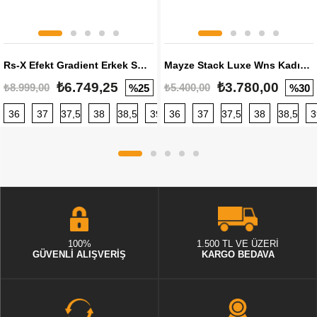
Rs-X Efekt Gradient Erkek Sneaker
Mayze Stack Luxe Wns Kadın Sneaker
₺6.749,25
₺3.780,00
₺8.999,00
₺5.400,00
%25
%30
36
37
37,5
38
38,5
39
36
40
37
40,5
37,5
41
38
42
38,5
42,5
3
100%
1.500 TL VE ÜZERİ
GÜVENLİ ALIŞVERİŞ
KARGO BEDAVA