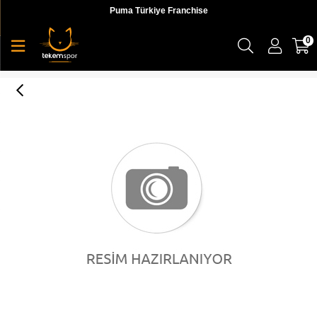
Puma Türkiye Franchise
0
U.S. Polo Assn. Vıtus Unisex Günlük Ayakkabı - 100250331