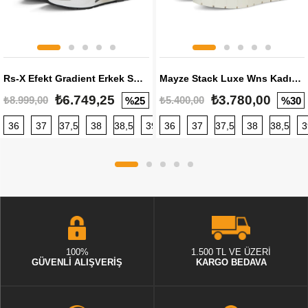
Rs-X Efekt Gradient Erkek Sneaker
Mayze Stack Luxe Wns Kadın Sneaker
₺6.749,25
₺3.780,00
₺8.999,00
₺5.400,00
%25
%30
36
37
37,5
38
38,5
39
36
40
37
40,5
37,5
41
38
42
38,5
42,5
3
100%
1.500 TL VE ÜZERİ
GÜVENLİ ALIŞVERİŞ
KARGO BEDAVA