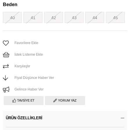
Beden
40
41
42
43
44
45
Favorilere Ekle
İstek Listeme Ekle
Karşılaştır
Fiyat Düşünce Haber Ver
Gelince Haber Ver
TAVSIYE ET
YORUM YAZ
ÜRÜN ÖZELLIKLERI