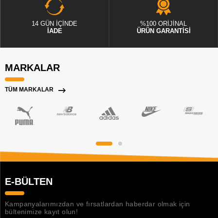
14 GÜN İÇİNDE
%100 ORİJİNAL
İADE
ÜRÜN GARANTİSİ
MARKALAR
TÜM MARKALAR
E-BÜLTEN
Kampanyalarımızdan ve fırsatlardan haberdar olmak için
bültenimize kayıt olun!