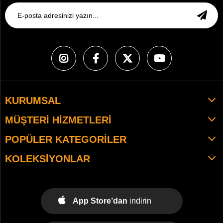
KURUMSAL
MÜŞTERI HIZMETLERI
POPÜLER KATEGORILER
KOLEKSIYONLAR
App Store’dan
indirin