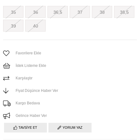
35
36
36,5
37
38
38,5
39
40
Favorilere Ekle
İstek Listeme Ekle
Karşılaştır
Fiyat Düşünce Haber Ver
Kargo Bedava
Gelince Haber Ver
TAVSIYE ET
YORUM YAZ