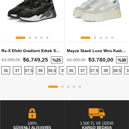
Rs-X Efekt Gradient Erkek Sneaker
Mayze Stack Luxe Wns Kadın Sneaker
₺6.749,25
₺3.780,00
₺8.999,00
₺5.400,00
%25
%30
36
37
37,5
38
38,5
39
36
40
37
40,5
37,5
41
38
42
38,5
42,5
3
100%
1.500 TL VE ÜZERİ
GÜVENLİ ALIŞVERİŞ
KARGO BEDAVA