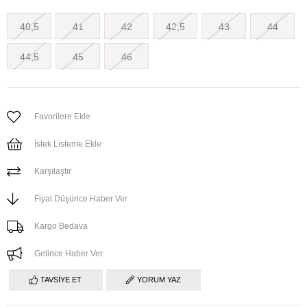
40,5
41
42
42,5
43
44
44,5
45
46
Favorilere Ekle
İstek Listeme Ekle
Karşılaştır
Fiyat Düşünce Haber Ver
Kargo Bedava
Gelince Haber Ver
TAVSIYE ET
YORUM YAZ