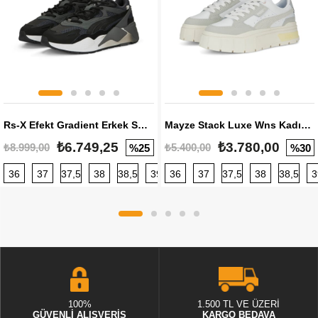
Rs-X Efekt Gradient Erkek Sneaker
Mayze Stack Luxe Wns Kadın Sneaker
₺6.749,25
₺3.780,00
₺8.999,00
₺5.400,00
%25
%30
36
37
37,5
38
38,5
39
36
40
37
40,5
37,5
41
38
42
38,5
42,5
3
100%
1.500 TL VE ÜZERİ
GÜVENLİ ALIŞVERİŞ
KARGO BEDAVA