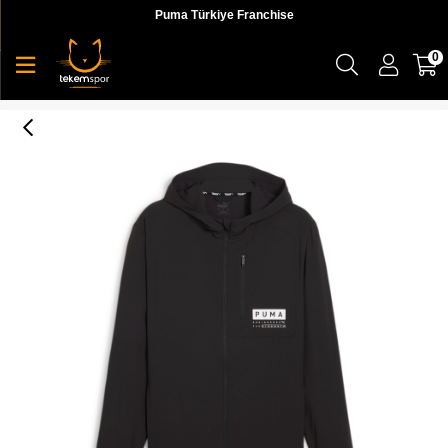
Puma Türkiye Franchise
0
Puma Ultraweave Hooded Jacket Erkek Sweatshirt