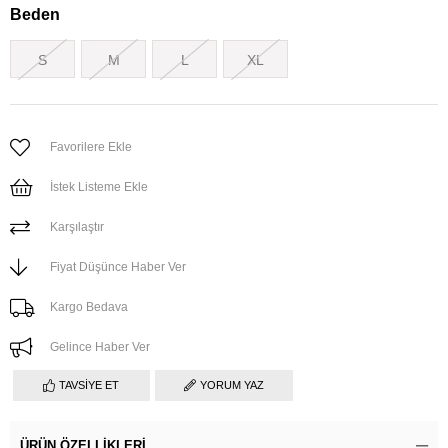
Beden
S
M
L
XL
Favorilere Ekle
İstek Listeme Ekle
Karşılaştır
Fiyat Düşünce Haber Ver
Kargo Bedava
Gelince Haber Ver
TAVSIYE ET
YORUM YAZ
ÜRÜN ÖZELLIKLERI