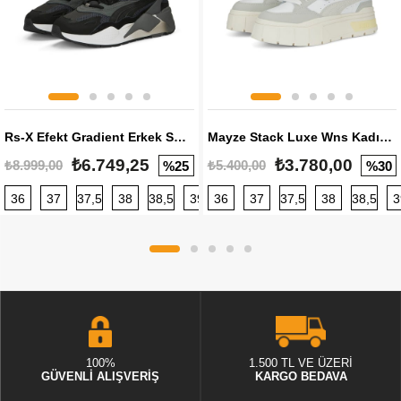
Rs-X Efekt Gradient Erkek Sneaker
Mayze Stack Luxe Wns Kadın Sneaker
₺6.749,25
₺3.780,00
₺8.999,00
₺5.400,00
%25
%30
36
37
37,5
38
38,5
39
36
40
37
40,5
37,5
41
38
42
38,5
42,5
3
100%
1.500 TL VE ÜZERİ
GÜVENLİ ALIŞVERİŞ
KARGO BEDAVA