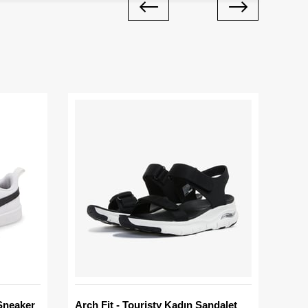
Sneaker
Arch Fit - Touristy Kadın Sandalet
Big