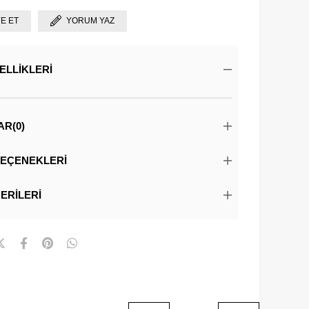
YE ET
YORUM YAZ
ELLIKLERI
AR
(0)
EÇENEKLERI
ERILERI