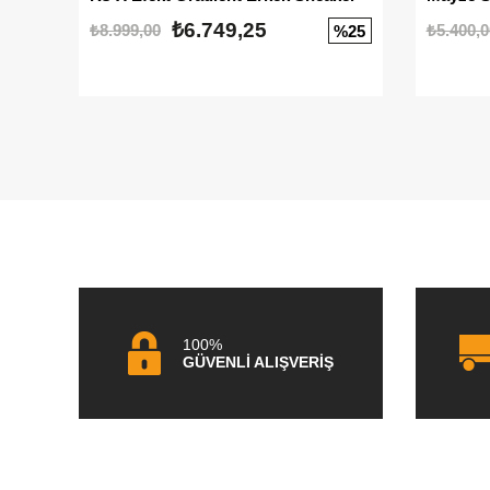
₺6.749,25
₺8.999,00
₺5.400,0
%25
100%
GÜVENLİ ALIŞVERİŞ