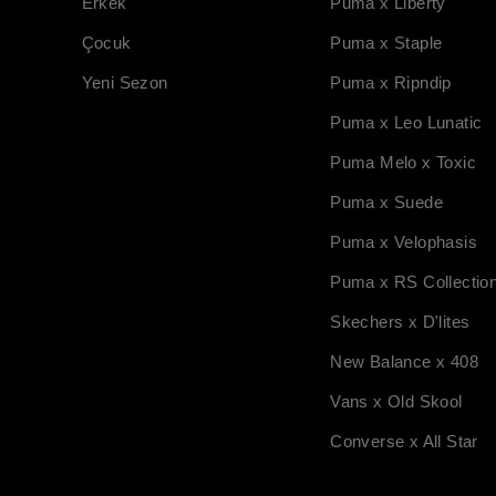
Erkek
Puma x Liberty
Çocuk
Puma x Staple
Yeni Sezon
Puma x Ripndip
Puma x Leo Lunatic
Puma Melo x Toxic
Puma x Suede
Puma x Velophasis
Puma x RS Collectio
Skechers x D'lites
New Balance x 408
Vans x Old Skool
Converse x All Star