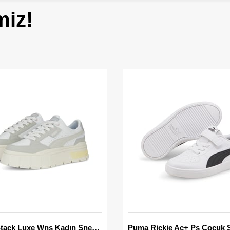
miz!
Mayze Stack Luxe Wns Kadın Sneaker
Puma Rickie Ac+ Ps Çocuk 