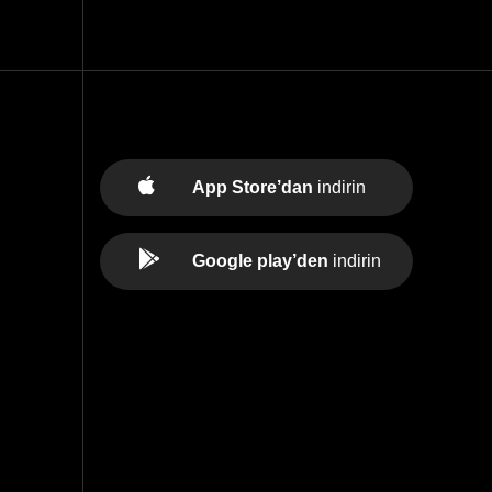
App Store’dan
indirin
Google play’den
indirin