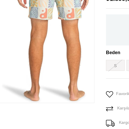
Beden
S
Favoril
Karşıla
Karg