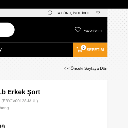
14 GÜN İÇİNDE İADE
Favorilerim
0
y
SEPETIM
< < Önceki Sayfaya Dön
Lb Erkek Şort
(EBYJV00128-MUL)
abong
99