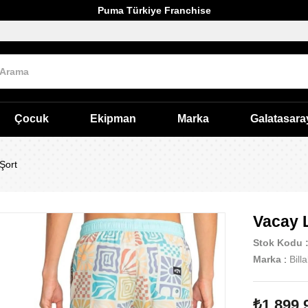
Puma Türkiye Franchise
Çocuk
Ekipman
Marka
Galatasara
Şort
Vacay 
Stok Kodu
Marka
:
Bill
₺1.899,