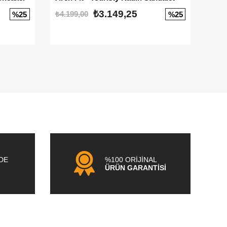
₺3.149,25
₺4.199,00
₺3.1
%25
%25
NDE
%100 ORİJİNAL
ÜRÜN GARANTİSİ