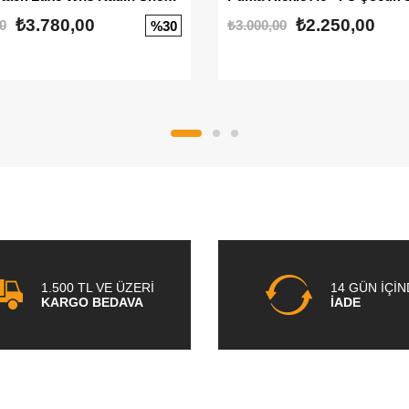
₺3.780,00
₺2.250,00
0
₺3.000,00
%30
1.500 TL VE ÜZERİ
14 GÜN İÇİ
KARGO BEDAVA
İADE