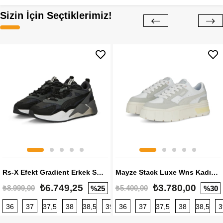
Sizin İçin Seçtiklerimiz!
Rs-X Efekt Gradient Erkek Sneaker
Mayze Stack Luxe Wns Kadın Sneaker
₺6.749,25
₺3.780,00
₺8.999,00
₺5.400,00
%25
%30
36
37
37,5
38
38,5
39
36
40
37
40,5
37,5
41
38
42
38,5
42,5
3