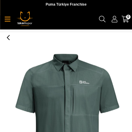
Puma Türkiye Franchise
0
Vandra S/S Shirt M Erkek Gömlek