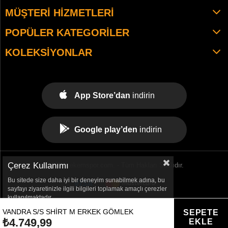
MÜŞTERI HIZMETLERI
POPÜLER KATEGORILER
KOLEKSIYONLAR
App Store’dan
indirin
Google play’den
indirin
Çerez Kullanımı
© 2021 tekemspor.com. - Tüm Hakları Saklıdır.
Bu sitede size daha iyi bir deneyim sunabilmek adına, bu
sayfayı ziyaretinizle ilgili bilgileri toplamak amaçlı çerezler
kullanılmaktadır.
VANDRA S/S SHIRT M ERKEK GÖMLEK
₺4.749,99