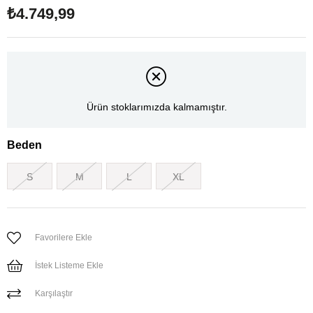
₺4.749,99
Ürün stoklarımızda kalmamıştır.
Beden
S
M
L
XL
Favorilere Ekle
İstek Listeme Ekle
Karşılaştır