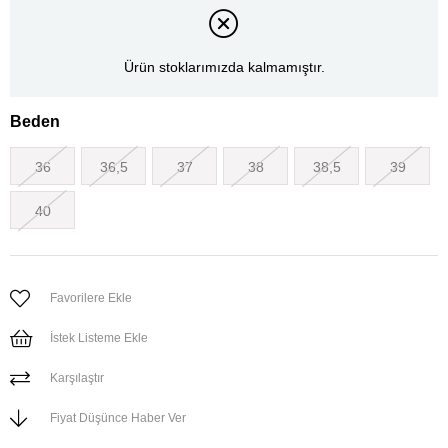
Ürün stoklarımızda kalmamıştır.
Beden
36
36,5
37
38
38,5
39
40
Favorilere Ekle
İstek Listeme Ekle
Karşılaştır
Fiyat Düşünce Haber Ver