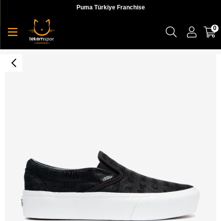
Puma Türkiye Franchise
0
Vans UA Classic Slip-On Platform Kadın Siyah Günlük Ayakkabı - VN0A3JEZ46D1