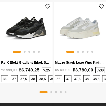
Rs-X Efekt Gradient Erkek Sneaker
Mayze Stack Luxe Wns Kadın Sneaker
₺6.749,25
₺3.780,00
₺8.999,00
₺5.400,00
%25
%30
36
37
37,5
38
38,5
39
36
40
37
40,5
37,5
41
38
42
38,5
42,5
3