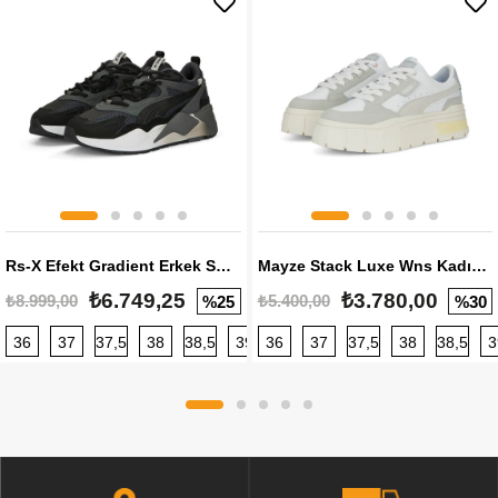
Rs-X Efekt Gradient Erkek Sneaker
Mayze Stack Luxe Wns Kadın Sneaker
₺6.749,25
₺3.780,00
₺8.999,00
₺5.400,00
%25
%30
36
37
37,5
38
38,5
39
36
40
37
40,5
37,5
41
38
42
38,5
42,5
3