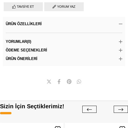
TAVSIYE ET
YORUM YAZ
ÜRÜN ÖZELLIKLERI
YORUMLAR
(0)
ÖDEME SEÇENEKLERI
ÜRÜN ÖNERILERI
Sizin İçin Seçtiklerimiz!