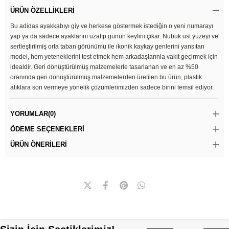
ÜRÜN ÖZELLIKLERI
Bu adidas ayakkabıyı giy ve herkese göstermek istediğin o yeni numarayı
yap ya da sadece ayaklarını uzatıp günün keyfini çıkar. Nubuk üst yüzeyi ve
sertleştirilmiş orta taban görünümü ile ikonik kaykay genlerini yansıtan
model, hem yeteneklerini test etmek hem arkadaşlarınla vakit geçirmek için
idealdir. Geri dönüştürülmüş malzemelerle tasarlanan ve en az %50
oranında geri dönüştürülmüş malzemelerden üretilen bu ürün, plastik
atıklara son vermeye yönelik çözümlerimizden sadece birini temsil ediyor.
YORUMLAR
(0)
ÖDEME SEÇENEKLERI
ÜRÜN ÖNERILERI