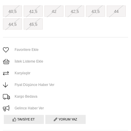
40,5
41,5
42
42,5
43,5
44
44,5
45,5
Favorilere Ekle
İstek Listeme Ekle
Karşılaştır
Fiyat Düşünce Haber Ver
Kargo Bedava
Gelince Haber Ver
TAVSIYE ET
YORUM YAZ