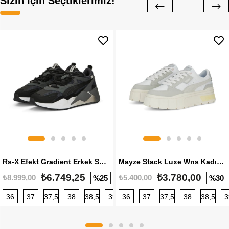
Sizin İçin Seçtiklerimiz!
Rs-X Efekt Gradient Erkek Sneaker
Mayze Stack Luxe Wns Kadın Sneaker
₺6.749,25
₺3.780,00
₺8.999,00
₺5.400,00
%25
%30
36
37
37,5
38
38,5
39
36
40
37
40,5
37,5
41
38
42
38,5
42,5
3