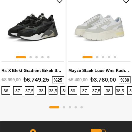
Rs-X Efekt Gradient Erkek Sneaker
Mayze Stack Luxe Wns Kadın Sneaker
₺6.749,25
₺3.780,00
₺8.999,00
₺5.400,00
%25
%30
36
37
37,5
38
38,5
39
36
40
37
40,5
37,5
41
38
42
38,5
42,5
3