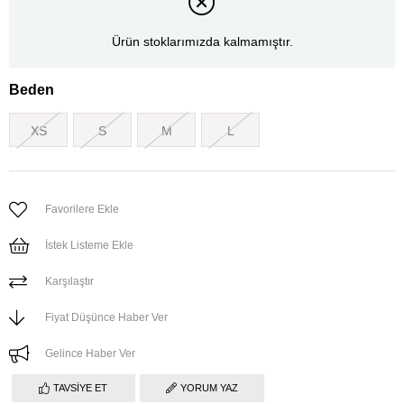
Ürün stoklarımızda kalmamıştır.
Beden
XS
S
M
L
Favorilere Ekle
İstek Listeme Ekle
Karşılaştır
Fiyat Düşünce Haber Ver
Gelince Haber Ver
TAVSIYE ET
YORUM YAZ