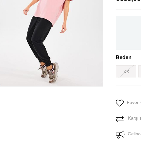
Beden
XS
Favoril
Karşıla
Gelinc