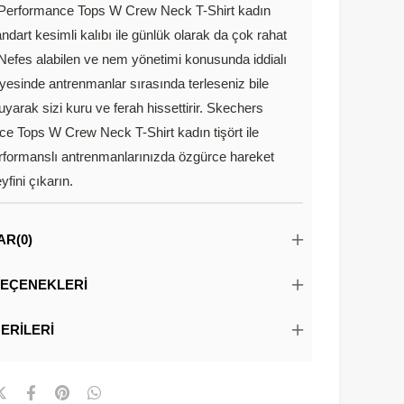
Performance Tops W Crew Neck T-Shirt kadın
andart kesimli kalıbı ile günlük olarak da çok rahat
 Nefes alabilen ve nem yönetimi konusunda iddialı
esinde antrenmanlar sırasında terleseniz bile
uyarak sizi kuru ve ferah hissettirir. Skechers
e Tops W Crew Neck T-Shirt kadın tişört ile
formanslı antrenmanlarınızda özgürce hareket
fini çıkarın.
AR
(0)
EÇENEKLERI
ERILERI