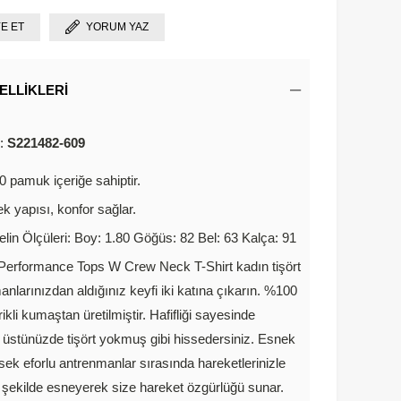
YE ET
YORUM YAZ
ELLIKLERI
u:
S221482-609
 pamuk içeriğe sahiptir.
k yapısı, konfor sağlar.
lin Ölçüleri: Boy: 1.80 Göğüs: 82 Bel: 63 Kalça: 91
erformance Tops W Crew Neck T-Shirt kadın tişört
anlarınızdan aldığınız keyfi iki katına çıkarın. %100
kli kumaştan üretilmiştir. Hafifliği sayesinde
üstünüzde tişört yokmuş gibi hissedersiniz. Esnek
sek eforlu antrenmanlar sırasında hareketlerinizle
 şekilde esneyerek size hareket özgürlüğü sunar.