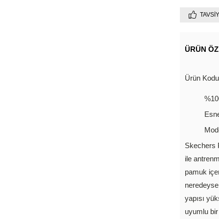
TAVSI
ÜRÜN ÖZ
Ürün Kod
%100
Esne
Mode
Skechers P
ile antrenm
pamuk içeri
neredeyse 
yapısı yük
uyumlu bir