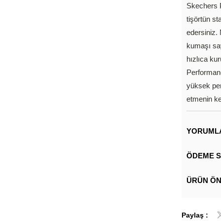
Skechers 
tişörtün st
edersiniz.
kumaşı say
hızlıca kur
Performanc
yüksek per
etmenin key
YORUML
ÖDEME S
ÜRÜN ÖN
Paylaş :