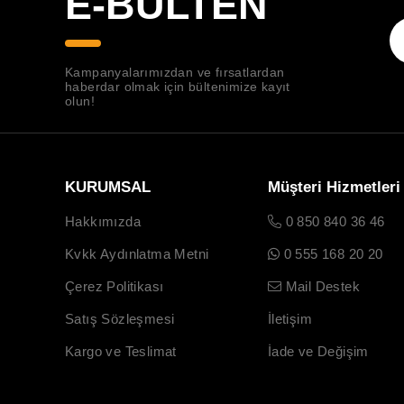
E-BÜLTEN
Kampanyalarımızdan ve fırsatlardan
haberdar olmak için bültenimize kayıt
olun!
KURUMSAL
Müşteri Hizmetleri
Hakkımızda
0 850 840 36 46
Kvkk Aydınlatma Metni
0 555 168 20 20
Çerez Politikası
Mail Destek
Satış Sözleşmesi
İletişim
Kargo ve Teslimat
İade ve Değişim