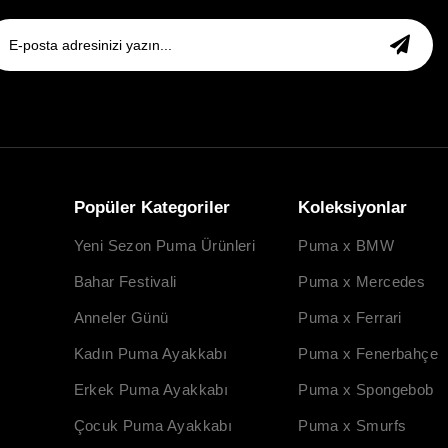
Popüler Kategoriler
Koleksiyonlar
Yeni Sezon Puma Ürünleri
Puma x BMW
Bahar Festivali
Puma x Mercedes
Anneler Günü
Puma x Ferrari
Kadın Puma Ayakkabı
Puma x Fenerbahçe
Erkek Puma Ayakkabı
Puma x Spongebob
Çocuk Puma Ayakkabı
Puma x Smurfs