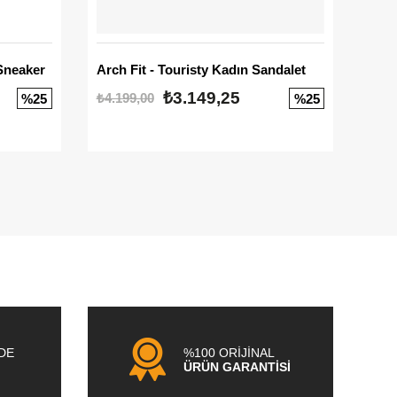
Sneaker
Arch Fit - Touristy Kadın Sandalet
Big
₺3.149,25
₺4.199,00
₺3.1
%25
%25
NDE
%100 ORİJİNAL
ÜRÜN GARANTİSİ