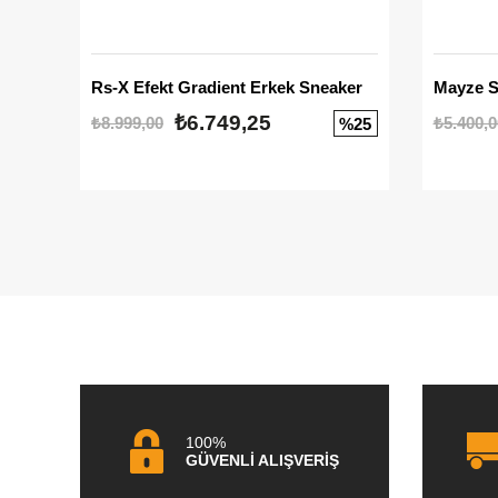
Rs-X Efekt Gradient Erkek Sneaker
₺6.749,25
₺8.999,00
₺5.400,0
%25
100%
GÜVENLİ ALIŞVERİŞ