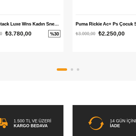
Mayze Stack Luxe Wns Kadın Sneaker
Puma Rickie Ac+ Ps Çocuk 
₺3.780,00
₺2.250,00
0
₺3.000,00
%30
1.500 TL VE ÜZERİ
14 GÜN İÇİ
KARGO BEDAVA
İADE