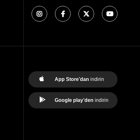
App Store’dan
indirin
Google play’den
indirin