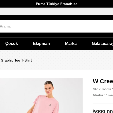
Puma Türkiye Franchise
Çocuk
Ekipman
Marka
Galatasara
Graphic Tee T-Shirt
W Crew
Stok Kodu
Marka
:
Ske
₺999,00