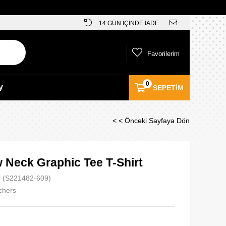
14 GÜN İÇİNDE İADE
Favorilerim
0
y
SEPETIM
< < Önceki Sayfaya Dön
 Neck Graphic Tee T-Shirt
(S221482-609)
chers