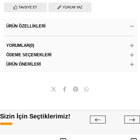
TAVSIYE ET
YORUM YAZ
ÜRÜN ÖZELLIKLERI
YORUMLAR
(0)
ÖDEME SEÇENEKLERI
ÜRÜN ÖNERILERI
Sizin İçin Seçtiklerimiz!