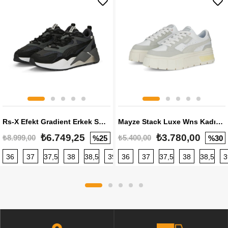
Rs-X Efekt Gradient Erkek Sneaker
Mayze Stack Luxe Wns Kadın Sneaker
₺6.749,25
₺3.780,00
₺8.999,00
₺5.400,00
%25
%30
36
37
37,5
38
38,5
39
36
40
37
40,5
37,5
41
38
42
38,5
42,5
3