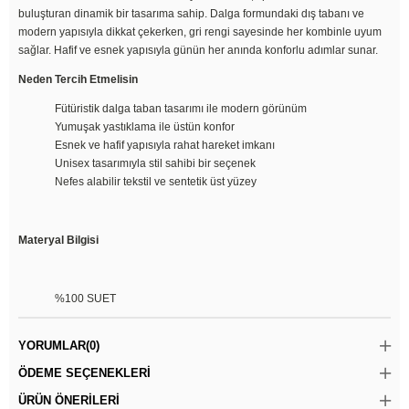
buluşturan dinamik bir tasarıma sahip. Dalga formundaki dış tabanı ve
modern yapısıyla dikkat çekerken, gri rengi sayesinde her kombinle uyum
sağlar. Hafif ve esnek yapısıyla günün her anında konforlu adımlar sunar.
Neden Tercih Etmelisin
Fütüristik dalga taban tasarımı ile modern görünüm
Yumuşak yastıklama ile üstün konfor
Esnek ve hafif yapısıyla rahat hareket imkanı
Unisex tasarımıyla stil sahibi bir seçenek
Nefes alabilir tekstil ve sentetik üst yüzey
Materyal Bilgisi
%100 SUET
YORUMLAR
(0)
ÖDEME SEÇENEKLERI
ÜRÜN ÖNERILERI