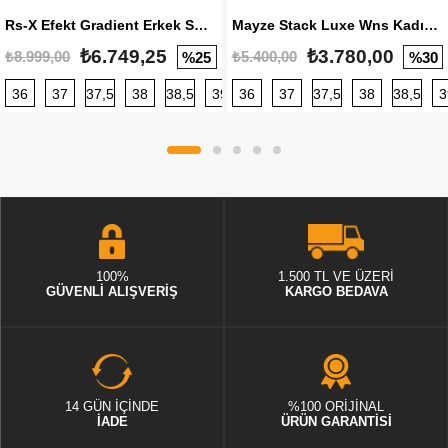
Rs-X Efekt Gradient Erkek Sneaker
Mayze Stack Luxe Wns Kadın Sneaker
₺6.749,25
₺3.780,00
₺8.999,00
₺5.400,00
%25
%30
36
37
37,5
38
38,5
39
36
40
37
40,5
37,5
41
38
42
38,5
42,5
3
100%
1.500 TL VE ÜZERİ
GÜVENLİ ALIŞVERİŞ
KARGO BEDAVA
14 GÜN İÇİNDE
%100 ORİJİNAL
İADE
ÜRÜN GARANTİSİ