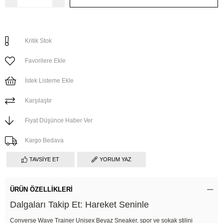
Kritik Stok
Favorilere Ekle
İstek Listeme Ekle
Karşılaştır
Fiyat Düşünce Haber Ver
Kargo Bedava
TAVSIYE ET
YORUM YAZ
ÜRÜN ÖZELLIKLERI
Dalgaları Takip Et: Hareket Seninle
Converse Wave Trainer Unisex Beyaz Sneaker, spor ve sokak stilini