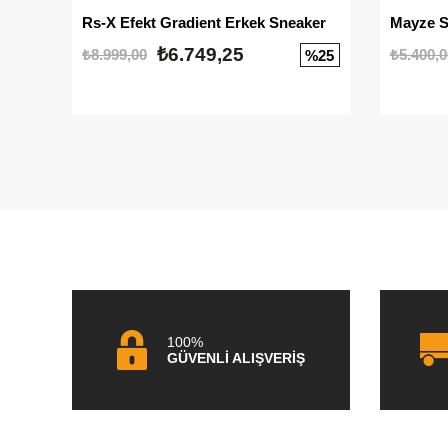
Rs-X Efekt Gradient Erkek Sneaker
₺6.749,25
₺8.999,00
₺5.400,0
%25
100%
GÜVENLİ ALIŞVERİŞ