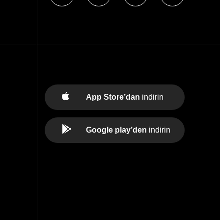
App Store’dan
indirin
Google play’den
indirin