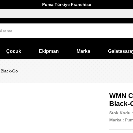
Puma Türkiye Franchise
Çocuk
Ekipman
Marka
Galatasara
Black-Go
WMN Co
Black-
Stok Kodu
Marka
:
Pu