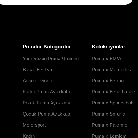
Popüler Kategoriler
Koleksiyonlar
Yeni Sezon Puma Ürünleri
Puma x BMW
Bahar Festivali
Puma x Mercedes
Anneler Günü
Puma x Ferrari
Kadın Puma Ayakkabı
Puma x Fenerbahçe
Erkek Puma Ayakkabı
Puma x Spongebob
Çocuk Puma Ayakkabı
Puma x Smurfs
Motorsport
Puma x Palermo
Kadın
Puma x Lemlem