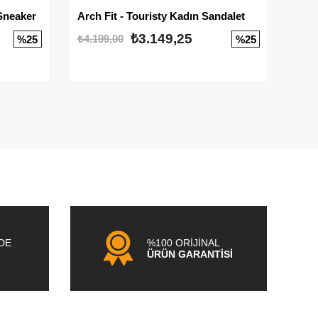
Sneaker
Arch Fit - Touristy Kadın Sandalet
Big
₺3.149,25
₺4.199,00
₺3.1
%25
%25
NDE
%100 ORİJİNAL
ÜRÜN GARANTİSİ