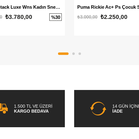
Mayze Stack Luxe Wns Kadın Sneaker
Puma Rickie Ac+ Ps Çocuk 
₺3.780,00
₺2.250,00
0
₺3.000,00
%30
1.500 TL VE ÜZERİ
14 GÜN İÇİ
KARGO BEDAVA
İADE