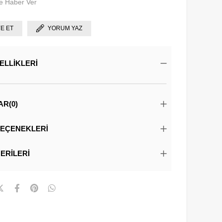
e Haber Ver
YE ET
YORUM YAZ
ELLIKLERI
AR
(0)
EÇENEKLERI
ERILERI