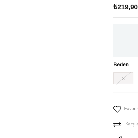
₺219,90
Beden
X
Favoril
Karşıla