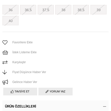
36
36,5
37,5
38
38,5
39
40
Favorilere Ekle
İstek Listeme Ekle
Karşılaştır
Fiyat Düşünce Haber Ver
Gelince Haber Ver
TAVSIYE ET
YORUM YAZ
ÜRÜN ÖZELLIKLERI