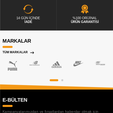
14 GÜN İÇİNDE
%100 ORİJİNAL
İADE
ÜRÜN GARANTİSİ
MARKALAR
TÜM MARKALAR
E-BÜLTEN
Kampanyalarımızdan ve fırsatlardan haberdar olmak için