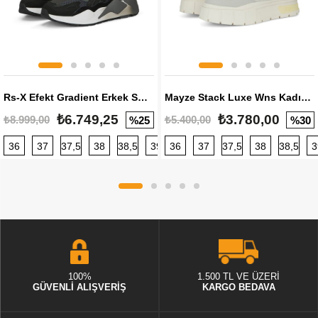
Rs-X Efekt Gradient Erkek Sneaker
Mayze Stack Luxe Wns Kadın Sneaker
₺6.749,25
₺3.780,00
₺8.999,00
₺5.400,00
%25
%30
36
37
37,5
38
38,5
39
36
40
37
40,5
37,5
41
38
42
38,5
42,5
3
100%
1.500 TL VE ÜZERİ
GÜVENLİ ALIŞVERİŞ
KARGO BEDAVA