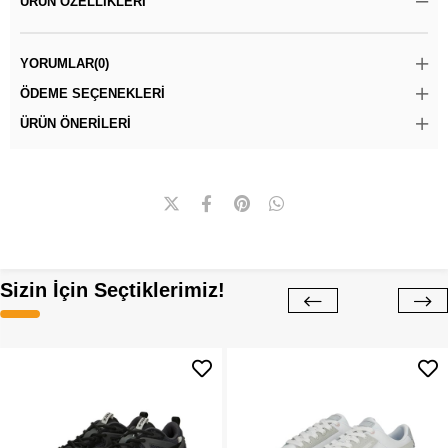
ÜRÜN ÖZELLIKLERI
YORUMLAR
(0)
ÖDEME SEÇENEKLERI
ÜRÜN ÖNERILERI
Sizin İçin Seçtiklerimiz!