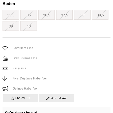
Beden
35,5
36
36,5
37,5
38
38,5
39
40
Favorilere Ekle
İstek Listeme Ekle
Karşılaştır
Fiyat Düşünce Haber Ver
Gelince Haber Ver
TAVSIYE ET
YORUM YAZ