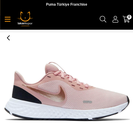
Puma Türkiye Franchise
0
Nike Revolution 5 Kadın Günlük Ayakkabı - BQ3207-600