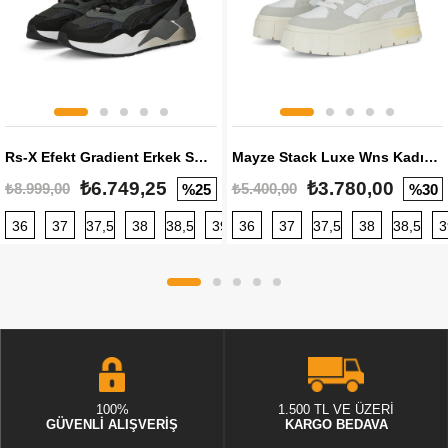
Rs-X Efekt Gradient Erkek Sneaker
Mayze Stack Luxe Wns Kadın Sneaker
₺6.749,25
₺3.780,00
₺8.999,00
₺5.400,00
%25
%30
36
37
37,5
38
38,5
39
36
40
37
40,5
37,5
41
38
42
38,5
42,5
3
100%
1.500 TL VE ÜZERİ
GÜVENLİ ALIŞVERİŞ
KARGO BEDAVA