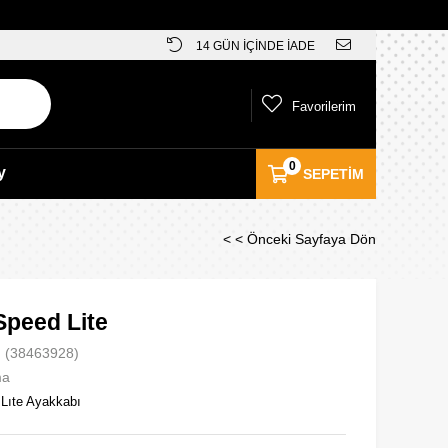
14 GÜN İÇİNDE İADE
Favorilerim
0
y
SEPETIM
< < Önceki Sayfaya Dön
Speed Lite
(38463928)
ma
Lıte Ayakkabı