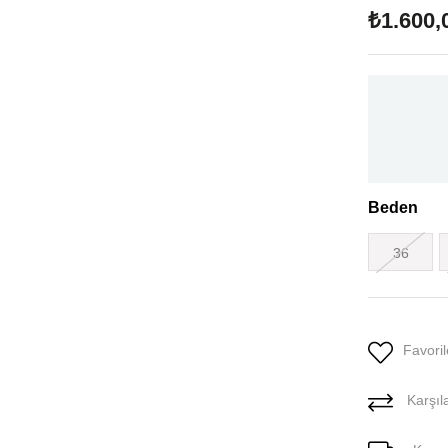
₺1.600,
Beden
36
Favoril
Karşıla