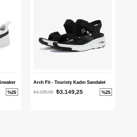
Sneaker
Arch Fit - Touristy Kadın Sandalet
Big
₺3.149,25
₺4.199,00
₺3.1
%25
%25