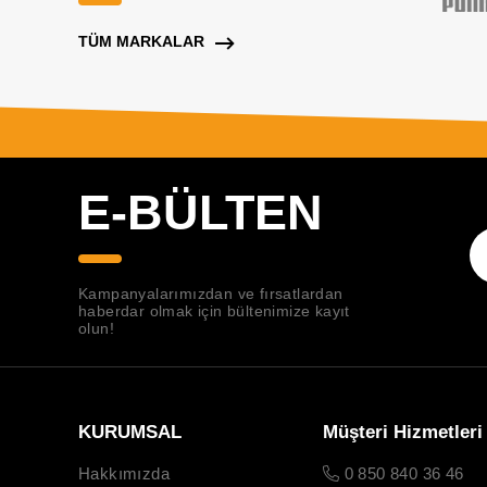
TÜM MARKALAR
E-BÜLTEN
Kampanyalarımızdan ve fırsatlardan
haberdar olmak için bültenimize kayıt
olun!
KURUMSAL
Müşteri Hizmetleri
Hakkımızda
0 850 840 36 46