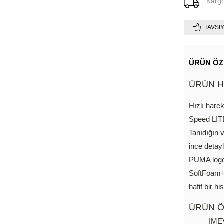
Karg
TAVSI
ÜRÜN ÖZ
ÜRÜN H
Hızlı harek
Speed LITE
Tanıdığın 
ince detayl
PUMA logos
SoftFoam+
hafif bir hi
ÜRÜN Ö
IMEV