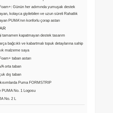
Foam+: Günün her adımında yumuşak destek
ayan, kolayca giyilebilen ve uzun süreli Rahatlık
ayan PUMA'nın konforlu çorap astarı
AR
ği tamamen kapatmayan destek tasarım
parça bağcıklı ve kabartmalı topuk detaylarına sahip
şık malzeme saya
Foam+ taban astarı
A orta taban
uk dış taban
 kısımlarda Puma FORMSTRIP
e PUMA No. 1 Logosu
A No. 2 L