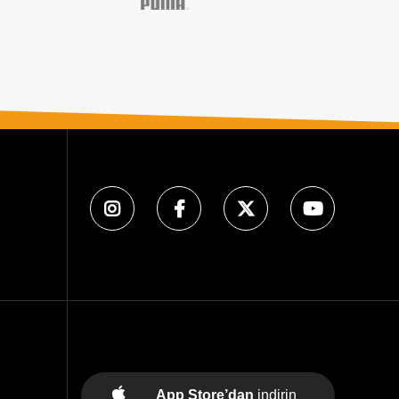
App Store’dan
indirin