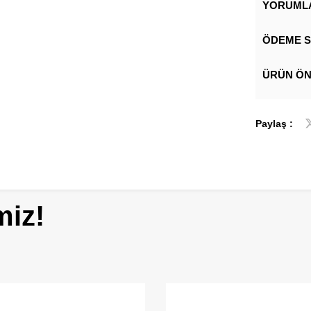
YORUML
ÖDEME S
ÜRÜN ÖN
Paylaş :
miz!