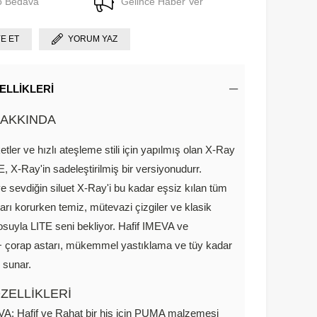
o Bedava
Gelince Haber Ver
YE ET
YORUM YAZ
ELLIKLERI
AKKINDA
etler ve hızlı ateşleme stili için yapılmış olan X-Ray
, X-Ray'in sadeleştirilmiş bir versiyonudurr.
ve sevdiğin siluet X-Ray'i bu kadar eşsiz kılan tüm
arı korurken temiz, mütevazi çizgiler ve klasik
uyla LITE seni bekliyor. Hafif IMEVA ve
 çorap astarı, mükemmel yastıklama ve tüy kadar
s sunar.
ZELLİKLERİ
A: Hafif ve Rahat bir his için PUMA malzemesi