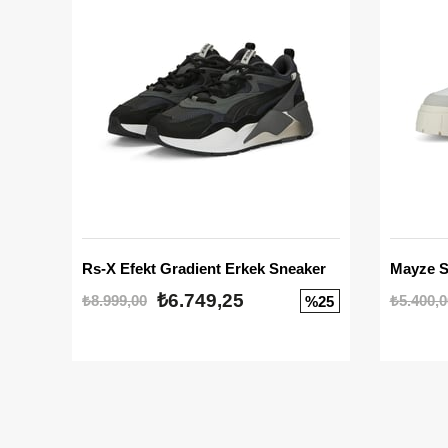
Rs-X Efekt Gradient Erkek Sneaker
₺6.749,25
₺8.999,00
₺5.400,0
%25