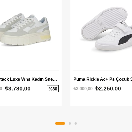
Mayze Stack Luxe Wns Kadın Sneaker
Puma Rickie Ac+ Ps Çocuk 
₺3.780,00
₺2.250,00
0
₺3.000,00
%30