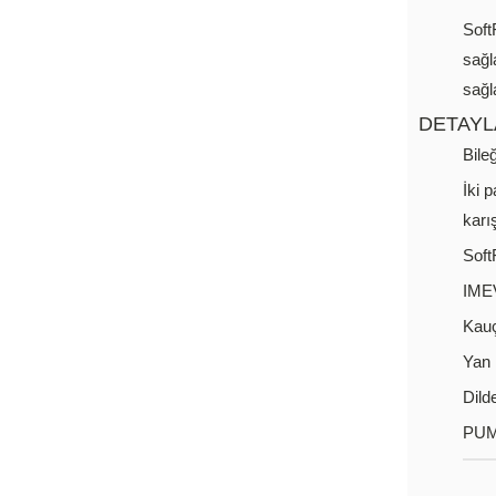
Soft
sağl
sağl
DETAYL
Bile
İki 
karı
Soft
IMEV
Kauç
Yan
Dild
PUM