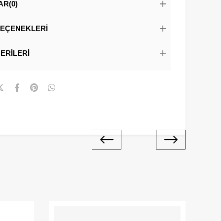
AR
(0)
EÇENEKLERI
ERILERI