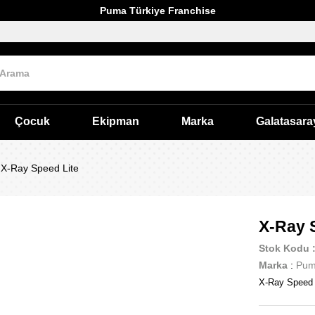
Puma Türkiye Franchise
Çocuk
Ekipman
Marka
Galatasara
X-Ray Speed Lite
X-Ray 
Stok Kodu
Marka
:
Pu
X-Ray Speed 