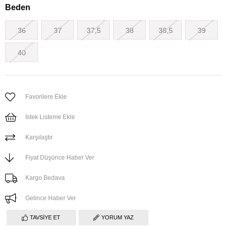
Beden
36
37
37,5
38
38,5
39
40
Favorilere Ekle
İstek Listeme Ekle
Karşılaştır
Fiyat Düşünce Haber Ver
Kargo Bedava
Gelince Haber Ver
TAVSIYE ET
YORUM YAZ