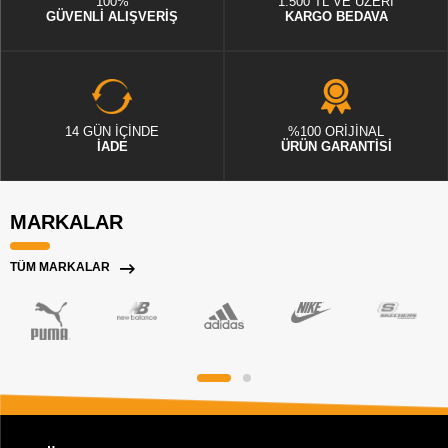
100%
1.500 TL VE ÜZERİ
GÜVENLİ ALIŞVERİŞ
KARGO BEDAVA
14 GÜN İÇİNDE
%100 ORİJİNAL
İADE
ÜRÜN GARANTİSİ
MARKALAR
TÜM MARKALAR