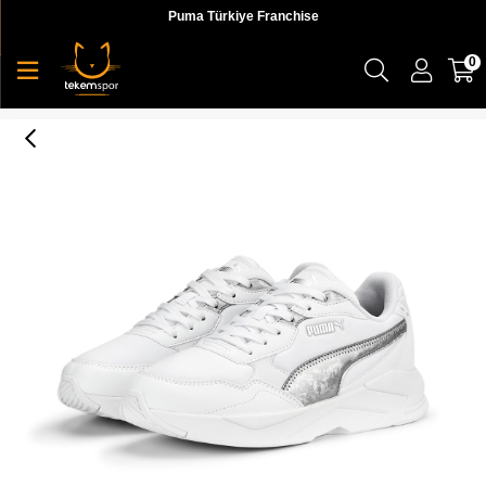
Puma Türkiye Franchise
0
X-Ray Speed Lite Wns Space Metallics Kadın Sneaker