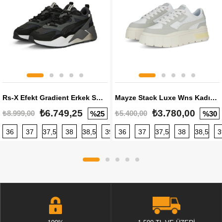
Rs-X Efekt Gradient Erkek Sneaker
Mayze Stack Luxe Wns Kadın Sneaker
₺6.749,25
₺3.780,00
₺8.999,00
₺5.400,00
%25
%30
36
37
37,5
38
38,5
39
36
40
37
40,5
37,5
41
38
42
38,5
42,5
3