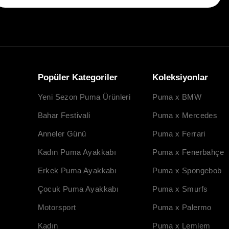
Popüler Kategoriler
Koleksiyonlar
Yeni Sezon Puma Ürünleri
Puma x BMW
Bahar Festivali
Puma x Mercedes
Anneler Günü
Puma x Ferrari
Kadın Puma Ayakkabı
Puma x Fenerbahçe
Erkek Puma Ayakkabı
Puma x Spongebob
Çocuk Puma Ayakkabı
Puma x Smurfs
Motorsport
Puma x Palermo
Kadın
Puma x Lemlem