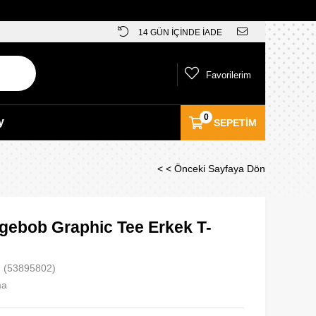
14 GÜN İÇİNDE İADE
Favorilerim
0
y
SEPETIM
< < Önceki Sayfaya Dön
gebob Graphic Tee Erkek T-
(53895802)
ma