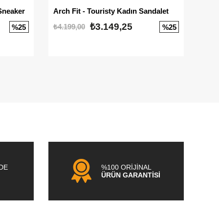
Sneaker
Arch Fit - Touristy Kadın Sandalet
Big
₺3.149,25
₺4.199,00
₺3.1
%25
%25
NDE
%100 ORİJİNAL
ÜRÜN GARANTİSİ