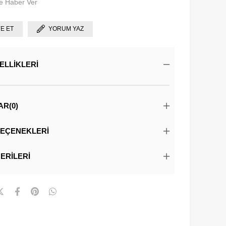
e Haber Ver
YE ET
YORUM YAZ
ELLIKLERI
AR
(0)
EÇENEKLERI
ERILERI