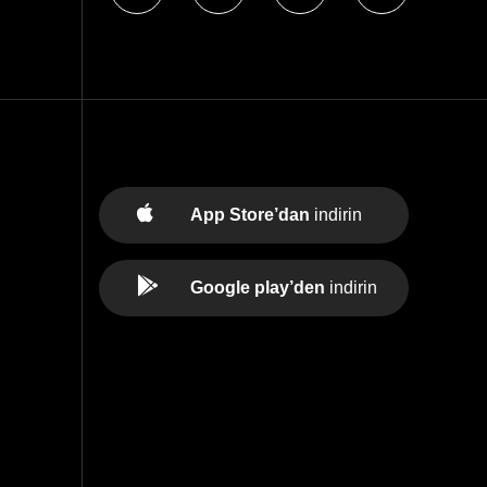
App Store’dan
indirin
Google play’den
indirin