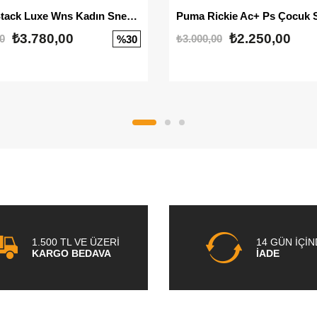
Mayze Stack Luxe Wns Kadın Sneaker
Puma Rickie Ac+ Ps Çocuk 
₺3.780,00
₺2.250,00
0
₺3.000,00
%30
1.500 TL VE ÜZERİ
14 GÜN İÇİ
KARGO BEDAVA
İADE