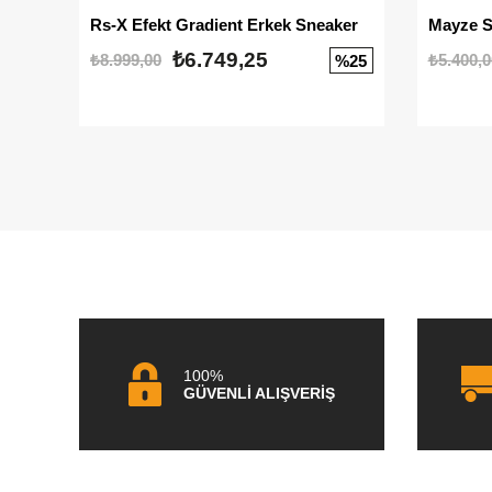
Rs-X Efekt Gradient Erkek Sneaker
₺6.749,25
₺8.999,00
₺5.400,0
%25
100%
GÜVENLİ ALIŞVERİŞ