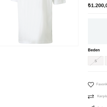
₺1.200,
Beden
S
Favoril
Karşıla