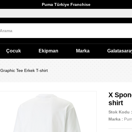
Puma Türkiye Franchise
Çocuk
Ekipman
Marka
Galatasara
raphic Tee Erkek T-shirt
X Spon
shirt
Stok Kodu
Marka
:
Pu